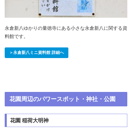
永倉新八ゆかりの量徳寺にある小さな永倉新八に関する資
料館です。
＞永倉新八ミニ資料館 詳細へ
花園周辺のパワースポット・神社・公園
花園 稲荷大明神