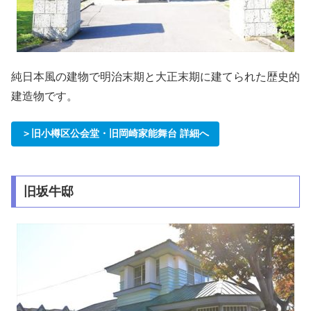
純日本風の建物で明治末期と大正末期に建てられた歴史的
建造物です。
＞旧小樽区公会堂・旧岡崎家能舞台 詳細へ
旧坂牛邸