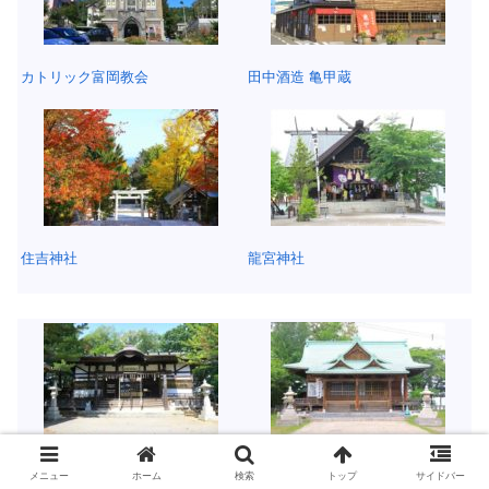
カトリック富岡教会
田中酒造 亀甲蔵
住吉神社
龍宮神社
小樽 水天宮
小樽稲荷神社
メニュー
ホーム
検索
トップ
サイドバー