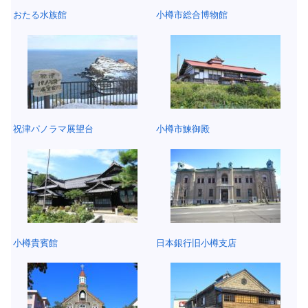
おたる水族館
小樽市総合博物館
祝津パノラマ展望台
小樽市鰊御殿
小樽貴賓館
日本銀行旧小樽支店