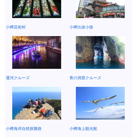
小樽芸術村
小樽出抜小路
運河クルーズ
青の洞窟クルーズ
小樽海岸自然探勝路
小樽海上観光船