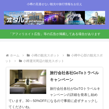
小樽の見逃せない観光や旅行情報をお伝え
「アフィリエイト広告」等の広告が掲載してある場合があります
ホーム
小樽の観光スポット
小樽中心部の観光スポ
ット
小樽運河周辺の観光スポット
旅行会社各社GoToトラベル
キャンペーン
旅行会社各社がGoTOトラベルキ
ャンペーンの詳細を発表し始め
ています。30～50%OFFになるので事前に必ずチェックし
てくださいね。