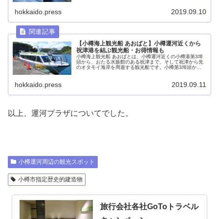
れています。
hokkaido.press
2019.09.10
【小樽海上観光船 あおばと】小樽運河近くから
祝津港を結ぶ観光船・お得情報も
小樽海上観光船 あおばとは、小樽運河近くの小樽港第3埠
頭から、おたる水族館のある祝津まで、そして祝津から先
のオタモイ海岸を周遊する観光船です。小樽第3埠頭から
祝津までは、移動手段としても使われており、片道800円
という低料金で小樽の海を楽しめるようになっています。
hokkaido.press
2019.09.11
以上、運河プラザについてでした。
小樽運河周辺の観光スポット
小樽市指定歴史的建造物
旅行会社各社GoToトラベル