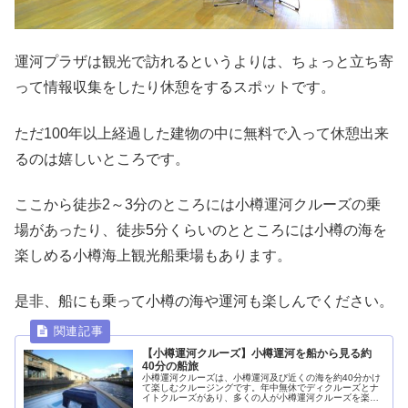
運河プラザは観光で訪れるというよりは、ちょっと立ち寄
って情報収集をしたり休憩をするスポットです。
ただ100年以上経過した建物の中に無料で入って休憩出来
るのは嬉しいところです。
ここから徒歩2～3分のところには小樽運河クルーズの乗
場があったり、徒歩5分くらいのとところには小樽の海を
楽しめる小樽海上観光船乗場もあります。
是非、船にも乗って小樽の海や運河も楽しんでください。
【小樽運河クルーズ】小樽運河を船から見る約
40分の船旅
小樽運河クルーズは、小樽運河及び近くの海を約40分かけ
て楽しむクルージングです。年中無休でディクルーズとナ
イトクルーズがあり、多くの人が小樽運河クルーズを楽し
んでいます。時期にもよりますが1時間に1～2本が運航さ