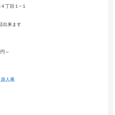
園４丁目１−１
話出来ます
0円～
 遊人庵