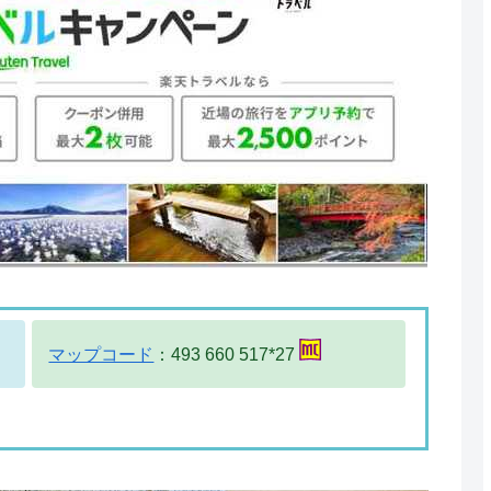
マップコード
：493 660 517*27