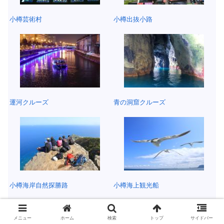
小樽芸術村
小樽出抜小路
運河クルーズ
青の洞窟クルーズ
小樽海岸自然探勝路
小樽海上観光船
メニュー
ホーム
検索
トップ
サイドバー