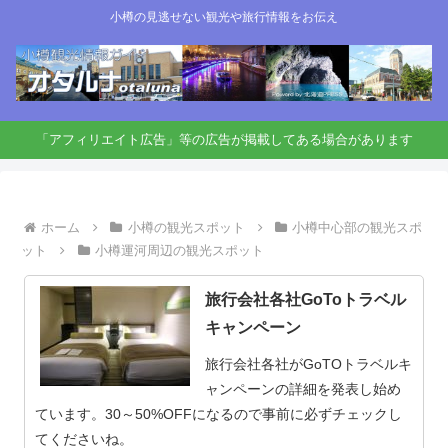
小樽の見逃せない観光や旅行情報をお伝え
「アフィリエイト広告」等の広告が掲載してある場合があります
ホーム
小樽の観光スポット
小樽中心部の観光スポ
ット
小樽運河周辺の観光スポット
旅行会社各社GoToトラベル
キャンペーン
旅行会社各社がGoTOトラベルキ
ャンペーンの詳細を発表し始め
ています。30～50%OFFになるので事前に必ずチェックし
てくださいね。