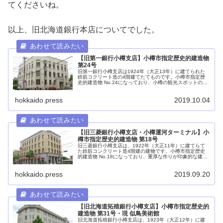
てくださいね。
以上、旧北海道銀行本店についてでした。
【旧第一銀行小樽支店】小樽市指定歴史的建造物
第24号
旧第一銀行小樽支店は1924年（大正13年）に建てられた
鉄筋コクリート造の4階建てたてものです。小樽市指定歴
史的建造物 No.24になっており、小樽の観光スポットの中
心的な位置にあります。現在は「株式会社トップジェン
ト・ファッション・コア」という縫製加工をメインとした
hokkaido.press
2019.10.04
会社が利用しています。
【旧三菱銀行小樽支店・小樽運河ターミナル】小
樽市指定歴史的建造物 第18号
旧三菱銀行小樽支店は、1922年（大正11年）に建てらて
た鉄筋コンクリート造4階建の建物です。小樽市指定歴史
的建造物 No.18になっており、重厚な作りが印象的な建物
です。現在は小樽運河ターミナルとなっており、小樽をバ
スで観光する場合の拠点にもなっており、多くの観光者が
hokkaido.press
2019.09.20
訪れます。
【旧北海道拓殖銀行小樽支店】小樽市指定歴史的
建造物 第31号・現 似鳥美術館
旧北海道拓殖銀行小樽支店は、1923年（大正12年）に建