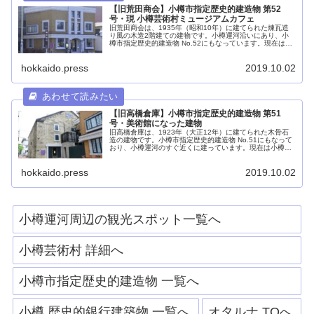
【旧荒田商会】小樽市指定歴史的建造物 第52
号・現 小樽芸術村ミュージアムカフェ
旧荒田商会は、1935年（昭和10年）に建てられた煉瓦造
り風の木造2階建ての建物です。小樽運河沿いにあり、小
樽市指定歴史的建造物 No.52にもなっています。現在は小
樽芸術村のミュージアムカフェ及びステンドグラス美術館
の入口にもなっています。
hokkaido.press
2019.10.02
【旧高橋倉庫】小樽市指定歴史的建造物 第51
号・美術館になった建物
旧高橋倉庫は、1923年（大正12年）に建てられた木骨石
造の建物です。小樽市指定歴史的建造物 No.51にもなって
おり、小樽運河のすぐ近くに建っています。現在は小樽芸
術村のステンドグラス美術館にもなっており、多くの人が
訪れています。
hokkaido.press
2019.10.02
小樽運河周辺の観光スポット一覧へ
小樽芸術村 詳細へ
小樽市指定歴史的建造物 一覧へ
小樽 歴史的銀行建築物 一覧へ
オタルナ TOへ