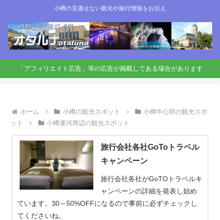
小樽の見逃せない観光や旅行情報をお伝え
「アフィリエイト広告」等の広告が掲載してある場合があります
ホーム
小樽の観光スポット
小樽中心部の観光スポ
ット
小樽運河周辺の観光スポット
旅行会社各社GoToトラベル
キャンペーン
旅行会社各社がGoTOトラベルキ
ャンペーンの詳細を発表し始め
ています。30～50%OFFになるので事前に必ずチェックし
てくださいね。