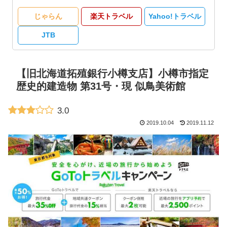
じゃらん
楽天トラベル
Yahoo!トラベル
JTB
【旧北海道拓殖銀行小樽支店】小樽市指定
歴史的建造物 第31号・現 似鳥美術館
3.0
2019.10.04
2019.11.12