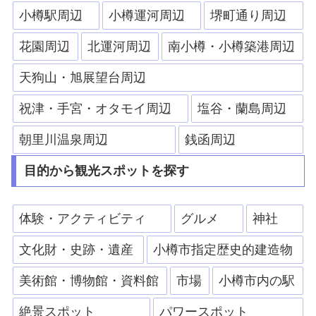
小樽駅周辺
小樽運河周辺
堺町通り周辺
花園周辺
北運河周辺
南小樽・小樽築港周辺
天狗山・旭展望台周辺
祝津・手宮・オタモイ周辺
塩谷・蘭島周辺
朝里川温泉周辺
銭函周辺
目的から観光スポットを探す
体験・アクティビティ
グルメ
神社
文化財・史跡・遺産
小樽市指定歴史的建造物
美術館・博物館・資料館
市場
小樽市内の駅
絶景スポット
パワースポット