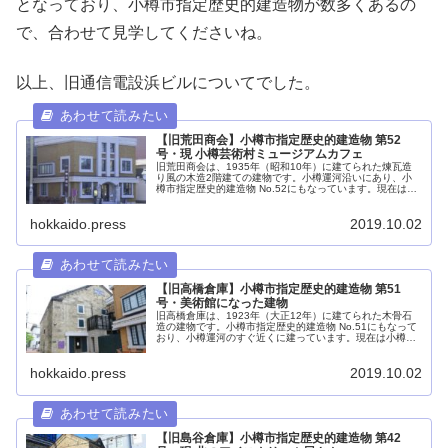
となっており、小樽市指定歴史的建造物が数多くあるの
で、合わせて見学してくださいね。
以上、旧通信電設浜ビルについてでした。
【旧荒田商会】小樽市指定歴史的建造物 第52
号・現 小樽芸術村ミュージアムカフェ
旧荒田商会は、1935年（昭和10年）に建てられた煉瓦造
り風の木造2階建ての建物です。小樽運河沿いにあり、小
樽市指定歴史的建造物 No.52にもなっています。現在は小
樽芸術村のミュージアムカフェ及びステンドグラス美術館
の入口にもなっています。
hokkaido.press
2019.10.02
【旧高橋倉庫】小樽市指定歴史的建造物 第51
号・美術館になった建物
旧高橋倉庫は、1923年（大正12年）に建てられた木骨石
造の建物です。小樽市指定歴史的建造物 No.51にもなって
おり、小樽運河のすぐ近くに建っています。現在は小樽芸
術村のステンドグラス美術館にもなっており、多くの人が
訪れています。
hokkaido.press
2019.10.02
【旧島谷倉庫】小樽市指定歴史的建造物 第42