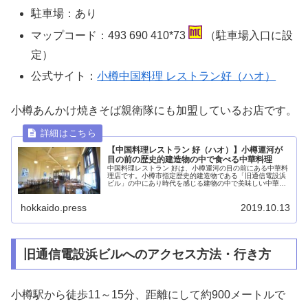
駐車場：あり
マップコード：493 690 410*73
（駐車場入口に設
定）
公式サイト：
小樽中国料理 レストラン好（ハオ）
小樽あんかけ焼きそば親衛隊にも加盟しているお店です。
【中国料理レストラン 好（ハオ）】小樽運河が
目の前の歴史的建造物の中で食べる中華料理
中国料理レストラン 好は、小樽運河の目の前にある中華料
理店です。小樽市指定歴史的建造物である「旧通信電設浜
ビル」の中にあり時代を感じる建物の中で美味しい中華料
理をいただくことが出来ます。またランチタイムはお得な
料金となっているのでランチで訪れるのもおすすめです。
hokkaido.press
2019.10.13
旧通信電設浜ビルへのアクセス方法・行き方
小樽駅から徒歩11～15分、距離にして約900メートルで