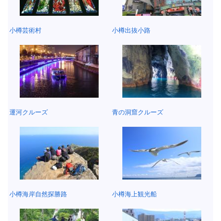
小樽芸術村
小樽出抜小路
運河クルーズ
青の洞窟クルーズ
小樽海岸自然探勝路
小樽海上観光船