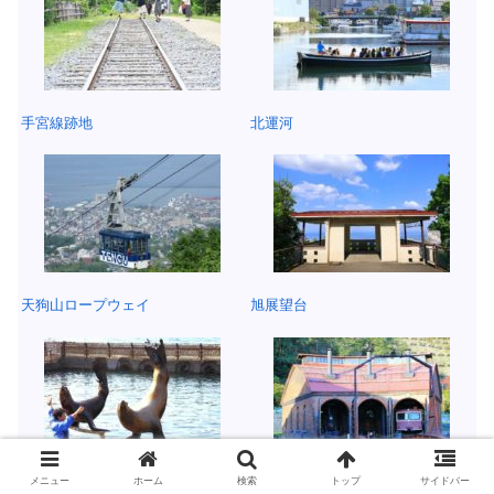
手宮線跡地
北運河
天狗山ロープウェイ
旭展望台
メニュー
ホーム
検索
トップ
サイドバー
おたる水族館
小樽市総合博物館