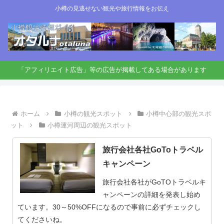
小樽の見逃せない観光や旅行情報をお伝え
「アフィリエイト広告」等の広告が掲載してある場合があります
ホーム
小樽の観光スポット
小樽中心部の観光スポ
ット
小樽運河周辺の観光スポット
旅行会社各社GoToトラベル
キャンペーン
旅行会社各社がGoTOトラベルキ
ャンペーンの詳細を発表し始め
ています。30～50%OFFになるので事前に必ずチェックし
てくださいね。