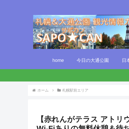
home
今日の大通公園
日
ホーム
札幌駅前エリア
【赤れんがテラス アトリ
Wi-Fiありの無料休憩＆