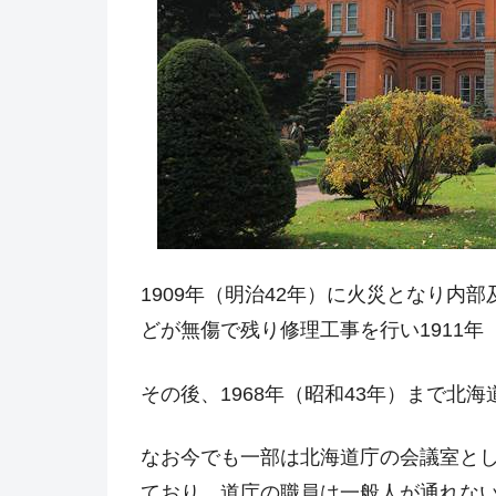
1909年（明治42年）に火災となり内
どが無傷で残り修理工事を行い1911年
その後、1968年（昭和43年）まで北
なお今でも一部は北海道庁の会議室と
ており、道庁の職員は一般人が通れな