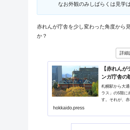
なお外観のみしばらくは見学
赤れんが庁舎を少し変わった角度から
か？
詳細
【赤れんが
ンガ庁舎の
札幌駅から大通
ラス」の5階に
す。それが、赤
の3階からの直
hokkaido.press
見るスポットと