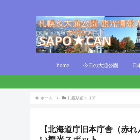
home
今日の大通公園
日
ホーム
札幌駅前エリア
【北海道庁旧本庁舎（赤れ
い観光スポット