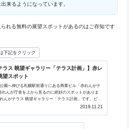
は出来るようになっています。
見られる無料の展望スポットがあるのはご存知です
は下記をクリック
テラス 眺望ギャラリー「テラス計画」】赤レ
眺望スポット
公園へ伸びる札幌駅前通りにある商業ビル「赤れんがテ
赤れんが庁舎を上から見るのに絶好のスポットがありま
れんがテラス 眺望ギャラリー「テラス計画」です。ビル
通エレベーターでしかいけないため隠れた赤れんが庁舎を
2019.11.21
なっています。