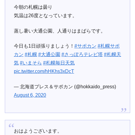
今朝の札幌は曇り
気温は26度となっています。
蒸し暑い大通公園、人通りはまばらです。
今日も1日頑張りましょう！
#サポカン
#札幌サポ
カン
#札幌
#大通公園
#さっぽろテレビ塔
#札幌天
気
#いまそら
#札幌毎日天気
pic.twitter.com/hHKhs3xDcT
— 北海道プレス＆サポカン (@hokkaido_press)
August 6, 2020
おはようございます。