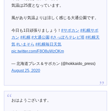
気温は25度となっています。
風があり気温よりは涼しく感じる大通公園です。
今日も1日頑張りましょう！
#サポカン
#札幌サポ
カン
#札幌
#大通公園
#さっぽろテレビ塔
#札幌天
気
#いまそら
#札幌毎日天気
pic.twitter.com/F8O8uWzOKm
— 北海道プレス＆サポカン (@hokkaido_press)
August 25, 2020
おはようございます。