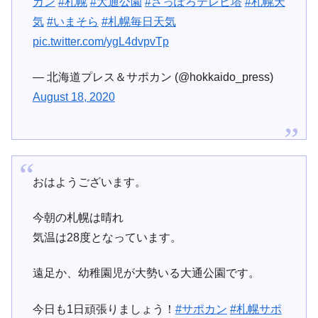
カン
#札幌
#大通公園
#さっぽろテレビ塔
#札幌天
気
#いまそら
#札幌毎日天気
pic.twitter.com/ygL4dvpvTp
— 北海道プレス＆サポカン (@hokkaido_press)
August 18, 2020
おはようございます。
今朝の札幌は晴れ
気温は28度となっています。
遠足か、幼稚園児が大勢いる大通公園です。
今日も1日頑張りましょう！
#サポカン
#札幌サポ