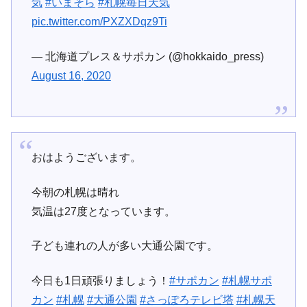
気
#いまそら
#札幌毎日天気
pic.twitter.com/PXZXDqz9Ti
— 北海道プレス＆サポカン (@hokkaido_press)
August 16, 2020
おはようございます。
今朝の札幌は晴れ
気温は27度となっています。
子ども連れの人が多い大通公園です。
今日も1日頑張りましょう！
#サポカン
#札幌サポ
カン
#札幌
#大通公園
#さっぽろテレビ塔
#札幌天