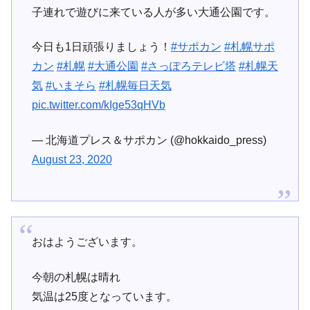
子連れで遊びに来ている人が多い大通公園です。
今日も1日頑張りましょう！
#サポカン
#札幌サポ
カン
#札幌
#大通公園
#さっぽろテレビ塔
#札幌天
気
#いまそら
#札幌毎日天気
pic.twitter.com/kIge53qHVb
— 北海道プレス＆サポカン (@hokkaido_press)
August 23, 2020
おはようございます。
今朝の札幌は晴れ
気温は25度となっています。