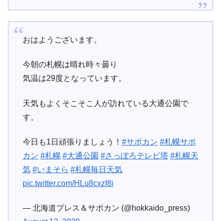
おはようございます。
今朝の札幌は晴れ時々曇り
気温は29度となっています。
天気もよくそこそこ人が訪れている大通公園で
す。
今日も1日頑張りましょう！
#サポカン
#札幌サポ
カン
#札幌
#大通公園
#さっぽろテレビ塔
#札幌天
気
#いまそら
#札幌毎日天気
pic.twitter.com/HLu8cxzI8i
— 北海道プレス＆サポカン (@hokkaido_press)