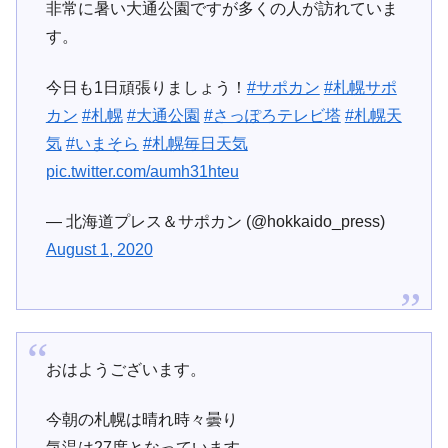
非常に暑い大通公園ですが多くの人が訪れていま
す。
今日も1日頑張りましょう！
#サポカン
#札幌サポ
カン
#札幌
#大通公園
#さっぽろテレビ塔
#札幌天
気
#いまそら
#札幌毎日天気
pic.twitter.com/aumh31hteu
— 北海道プレス＆サポカン (@hokkaido_press)
August 1, 2020
おはようございます。
今朝の札幌は晴れ時々曇り
気温は27度となっています。