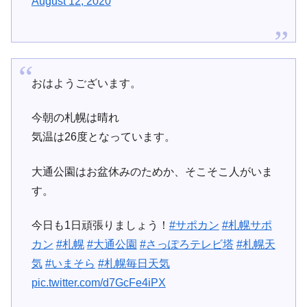
August 12, 2020
おはようございます。
今朝の札幌は晴れ
気温は26度となっています。
大通公園はお盆休みのためか、そこそこ人がいま
す。
今日も1日頑張りましょう！
#サポカン
#札幌サポ
カン
#札幌
#大通公園
#さっぽろテレビ塔
#札幌天
気
#いまそら
#札幌毎日天気
pic.twitter.com/d7GcFe4iPX