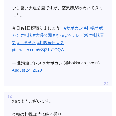
少し暑い大通公園ですが、空気感が秋めいてきま
した。
今日も1日頑張りましょう！
#サポカン
#札幌サポ
カン
#札幌
#大通公園
#さっぽろテレビ塔
#札幌天
気
#いまそら
#札幌毎日天気
pic.twitter.com/eSj21sTCQW
— 北海道プレス＆サポカン (@hokkaido_press)
August 24, 2020
おはようございます。
今朝の札幌は晴れ時々曇り