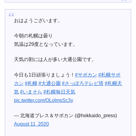
おはようございます。
今朝の札幌は曇り
気温は29度となっています。
天気の割には人が多い大通公園です。
今日も1日頑張りましょう！
#サポカン
#札幌サポ
カン
#札幌
#大通公園
#さっぽろテレビ塔
#札幌天
気
#いまそら
#札幌毎日天気
pic.twitter.com/OLolmsSc3y
— 北海道プレス＆サポカン (@hokkaido_press)
August 11, 2020