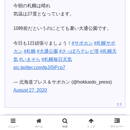
今朝の札幌は晴れ
気温は27度となっています。
10時前だというのにとても暑い大通公園です。
今日も1日頑張りましょう！
#サポカン
#札幌サポ
カン
#札幌
#大通公園
#さっぽろテレビ塔
#札幌天
気
#いまそら
#札幌毎日天気
pic.twitter.com/tpJi5lPcp7
— 北海道プレス＆サポカン (@hokkaido_press)
August 27, 2020
おはようございます。
メニュー
ホーム
検索
トップ
サイドバー