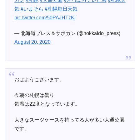
カン
#札幌
#大通公園
#さっぽろテレビ塔
#札幌天
気
#いまそら
#札幌毎日天気
pic.twitter.com/50PAJHTzKj
— 北海道プレス＆サポカン (@hokkaido_press)
August 20, 2020
おはようございます。
今朝の札幌は曇り
気温は22度となっています。
大きなスーツケースを持ってる人が多い大通公園
です。