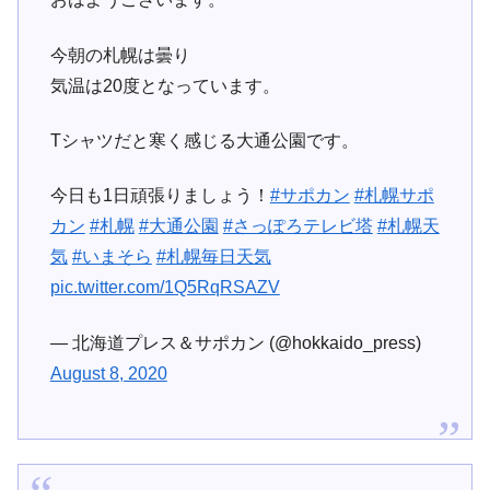
今朝の札幌は曇り
気温は20度となっています。
Tシャツだと寒く感じる大通公園です。
今日も1日頑張りましょう！
#サポカン
#札幌サポ
カン
#札幌
#大通公園
#さっぽろテレビ塔
#札幌天
気
#いまそら
#札幌毎日天気
pic.twitter.com/1Q5RqRSAZV
— 北海道プレス＆サポカン (@hokkaido_press)
August 8, 2020