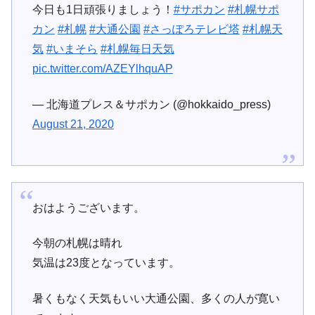
今日も1日頑張りましょう！
#サポカン
#札幌サポ
カン
#札幌
#大通公園
#さっぽろテレビ塔
#札幌天
気
#いまそら
#札幌毎日天気
pic.twitter.com/AZEYlhquAP
— 北海道プレス＆サポカン (@hokkaido_press)
August 21, 2020
おはようございます。
今朝の札幌は晴れ
気温は23度となっています。
暑くもなく天気もいい大通公園、多くの人が寛い