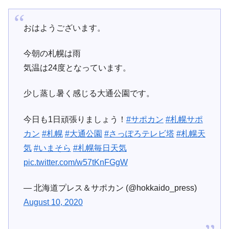
おはようございます。
今朝の札幌は雨
気温は24度となっています。
少し蒸し暑く感じる大通公園です。
今日も1日頑張りましょう！
#サポカン
#札幌サポ
カン
#札幌
#大通公園
#さっぽろテレビ塔
#札幌天
気
#いまそら
#札幌毎日天気
pic.twitter.com/w57tKnFGgW
— 北海道プレス＆サポカン (@hokkaido_press)
August 10, 2020