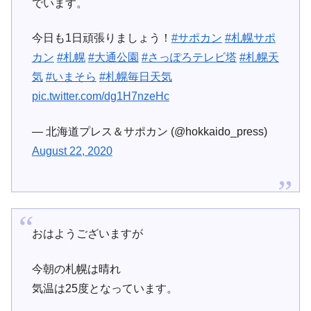
でいます。
今日も1日頑張りましょう！
#サポカン
#札幌サポ
カン
#札幌
#大通公園
#さっぽろテレビ塔
#札幌天
気
#いまそら
#札幌毎日天気
pic.twitter.com/dg1H7nzeHc
— 北海道プレス＆サポカン (@hokkaido_press)
August 22, 2020
おはようございますが
今朝の札幌は晴れ
気温は25度となっています。