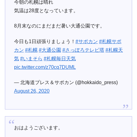
今朝の札幌は晴れ
気温は28度となっています。
8月末なのにまだまだ暑い大通公園です。
今日も1日頑張りましょう！
#サポカン
#札幌サポ
カン
#札幌
#大通公園
#さっぽろテレビ塔
#札幌天
気
#いまそら
#札幌毎日天気
pic.twitter.com/z70cq7DUML
— 北海道プレス＆サポカン (@hokkaido_press)
August 26, 2020
おはようございます。