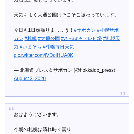
天気もよく大通公園はそこそこ賑わっています。
今日も1日頑張りましょう！
#サポカン
#札幌サポ
カン
#札幌
#大通公園
#さっぽろテレビ塔
#札幌天
気
#いまそら
#札幌毎日天気
pic.twitter.com/jVDoiHUA0K
— 北海道プレス＆サポカン (@hokkaido_press)
August 2, 2020
おはようございます。
今朝の札幌は晴れ時々曇り