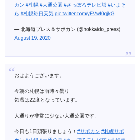
カン
#札幌
#大通公園
#さっぽろテレビ塔
#いまそ
ら
#札幌毎日天気
pic.twitter.com/yFVwl0qjkG
— 北海道プレス＆サポカン (@hokkaido_press)
August 19, 2020
おはようございます。
今朝の札幌は雨時々曇り
気温は22度となっています。
人通りが非常に少ない大通公園です。
今日も1日頑張りましょう！
#サポカン
#札幌サポ