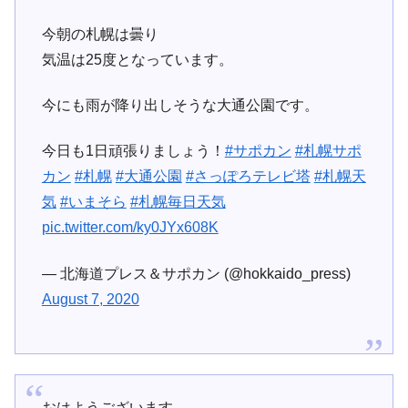
今朝の札幌は曇り
気温は25度となっています。
今にも雨が降り出しそうな大通公園です。
今日も1日頑張りましょう！
#サポカン
#札幌サポ
カン
#札幌
#大通公園
#さっぽろテレビ塔
#札幌天
気
#いまそら
#札幌毎日天気
pic.twitter.com/ky0JYx608K
— 北海道プレス＆サポカン (@hokkaido_press)
August 7, 2020
おはようございます。