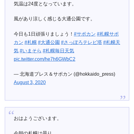
気温は24度となっています。
風があり涼しく感じる大通公園です。
今日も1日頑張りましょう！
#サポカン
#札幌サポ
カン
#札幌
#大通公園
#さっぽろテレビ塔
#札幌天
気
#いまそら
#札幌毎日天気
pic.twitter.com/he7h6GWbC2
— 北海道プレス＆サポカン (@hokkaido_press)
August 3, 2020
おはようございます。
今朝の札幌は曇り