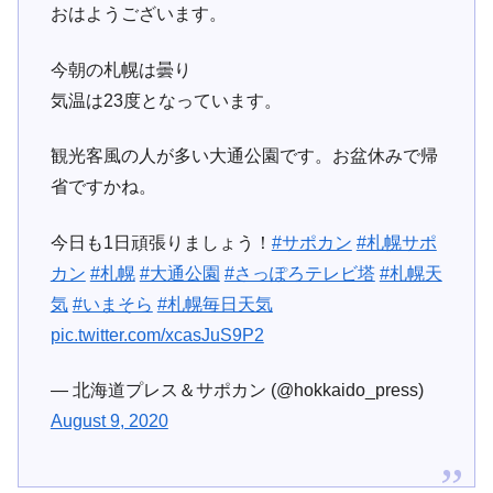
おはようございます。
今朝の札幌は曇り
気温は23度となっています。
観光客風の人が多い大通公園です。お盆休みで帰
省ですかね。
今日も1日頑張りましょう！
#サポカン
#札幌サポ
カン
#札幌
#大通公園
#さっぽろテレビ塔
#札幌天
気
#いまそら
#札幌毎日天気
pic.twitter.com/xcasJuS9P2
— 北海道プレス＆サポカン (@hokkaido_press)
August 9, 2020