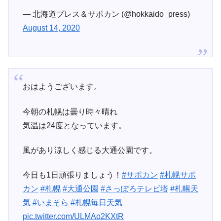
— 北海道プレス＆サポカン (@hokkaido_press)
August 14, 2020
おはようございます。
今朝の札幌は曇り時々晴れ
気温は24度となっています。
風があり涼しく感じる大通公園です。
今日も1日頑張りましょう！
#サポカン
#札幌サポ
カン
#札幌
#大通公園
#さっぽろテレビ塔
#札幌天
気
#いまそら
#札幌毎日天気
pic.twitter.com/ULMAo2KXtR