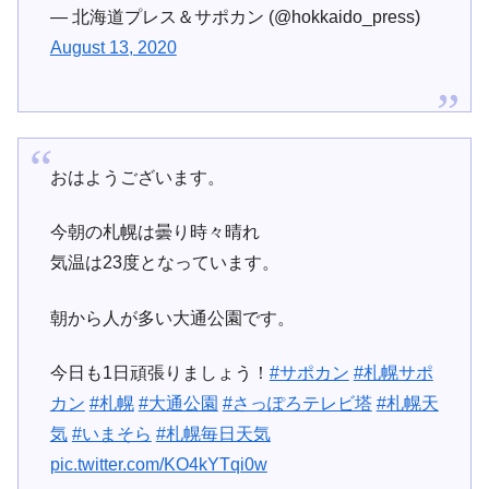
— 北海道プレス＆サポカン (@hokkaido_press)
August 13, 2020
おはようございます。
今朝の札幌は曇り時々晴れ
気温は23度となっています。
朝から人が多い大通公園です。
今日も1日頑張りましょう！
#サポカン
#札幌サポ
カン
#札幌
#大通公園
#さっぽろテレビ塔
#札幌天
気
#いまそら
#札幌毎日天気
pic.twitter.com/KO4kYTqi0w