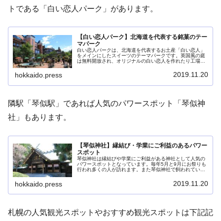
トである「白い恋人パーク」があります。
【白い恋人パーク】北海道を代表する銘菓のテー
マパーク
白い恋人パークは、北海道を代表するお土産「白い恋人」
をメインにしたスイーツのテーマパークです。英国風の庭
は無料開放され、オリジナルの白い恋人を作れたり工場見
学が出来、大人から子供まで楽しめるようになっていま
す。札幌を代表する観光スポットで多くの人が訪れていま
2019.11.20
hokkaido.press
す。
隣駅「琴似駅」であれば人気のパワースポット「琴似神
社」もあります。
【琴似神社】縁結び・学業にご利益のあるパワー
スポット
琴似神社は縁結びや学業にご利益がある神社として人気の
パワースポットとなっています。毎年5月と9月にお祭りも
行われ多くの人が訪れます。また琴似神社で飼われている
白い犬に触ると子宝に恵まれると話題になりました（今は
引退して触れません）。そんな琴似神社の様子や行き方を
2019.11.20
hokkaido.press
写真多めに解説していきます。
札幌の人気観光スポットやおすすめ観光スポットは下記記