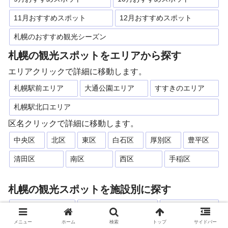
11月おすすめスポット
12月おすすめスポット
札幌のおすすめ観光シーズン
札幌の観光スポットをエリアから探す
エリアクリックで詳細に移動します。
札幌駅前エリア
大通公園エリア
すすきのエリア
札幌駅北口エリア
区名クリックで詳細に移動します。
中央区
北区
東区
白石区
厚別区
豊平区
清田区
南区
西区
手稲区
札幌の観光スポットを施設別に探す
国の重要文化財
国の登録有形文化財
札幌景観資産
メニュー
ホーム
検索
トップ
サイドバー
さっぽろ・ふるさと文化百選
北海道遺産
博物館・資料館