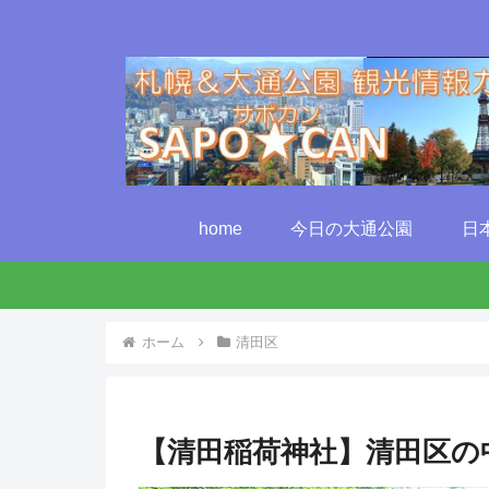
home
今日の大通公園
日
ホーム
清田区
【清田稲荷神社】清田区の