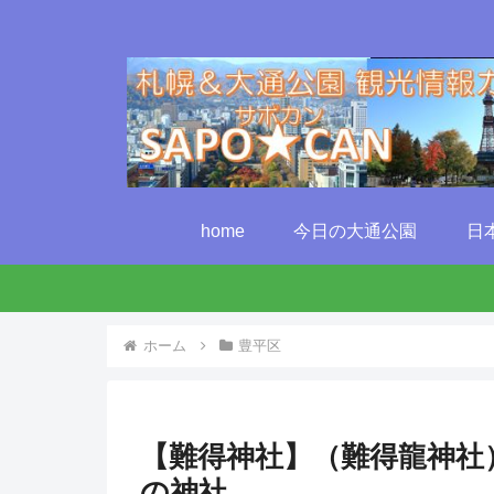
home
今日の大通公園
日
ホーム
豊平区
【難得神社】（難得龍神社
の神社