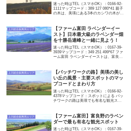
迷った時はTEL（スマホOK）：0166-92-
1111マップコード：389 127 080*41 親子
の木は、美瑛にある3本のカシワの木が並
んだ観光スポットです。2本の大きなカシ
ワの木と1本の小さなカシワの木の3本の
姿がまるで親子のようと...
【ファーム富田 ラベンダーイー
上川総合振興局エリア
スト】日本最大級のラベンダー畑
を十勝岳連峰と一緒に見よう！
迷った時はTEL（スマホOK）：0167-39-
3939マップコード：349 251 499*67 ファ
ーム富田 ラベンダーイーストは、富良野
で人気の「ファーム富田」から東に4キロ
ほど移動したところにある、日本最大級
のラベンダー畑です。7月...
【パッチワークの路】美瑛の美し
上川総合振興局エリア
い丘の風景・主要スポットのマッ
プコードとまわり方
迷った時はTEL（スマホOK）：0166-92-
4378マップコード：スポットによる パッ
チワークの路は美瑛でも有名な観光スポ
ットですが、正確にはスポットではなく
エリアです。主に美瑛駅の北から北西側
の広大な丘陵地帯の農地を指していま
【ファーム富田】富良野のラベン
上川総合振興局エリア
す。農地...
ダーで最も有名な観光スポット
迷った時はTEL（スマホOK）：0167-39-