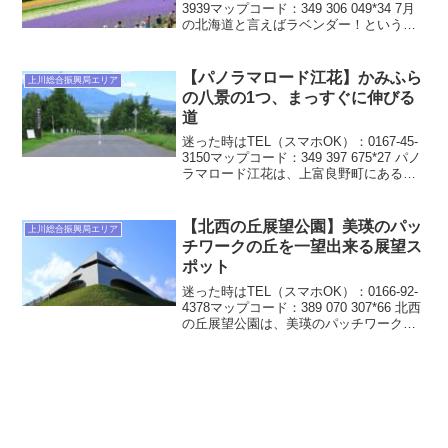
3939マップコード：349 306 049*34 7月
の北海道と言えばラベンダー！という人
も多いですよね。特に富良野のラベンダ
ー畑は有名ですが、その中で最も有名な
ラベンダー畑と言えば「ファー...
【パノラマロード江花】かみふら
上川総合振興局エリア
の八景の1つ、まっすぐに伸びる
道
迷った時はTEL（スマホOK）：0167-45-
3150マップコード：349 397 675*27 パノ
ラマロード江花は、上富良野町にあるた
だの道です。しかしまっすぐに伸びる道
は十勝岳連峰の富良野岳へと吸い込まれ
るように続き、北海道らしい風...
【北西の丘展望公園】美瑛のパッ
上川総合振興局エリア
チワークの丘を一望出来る展望ス
ポット
迷った時はTEL（スマホOK）：0166-92-
4378マップコード：389 070 307*66 北西
の丘展望公園は、美瑛のパッチワークの
丘や大雪山・十勝岳連峰を見渡すことが
出来る公園です。晴れ渡った日のピラミ
ッド型の展望台からは、美しい...