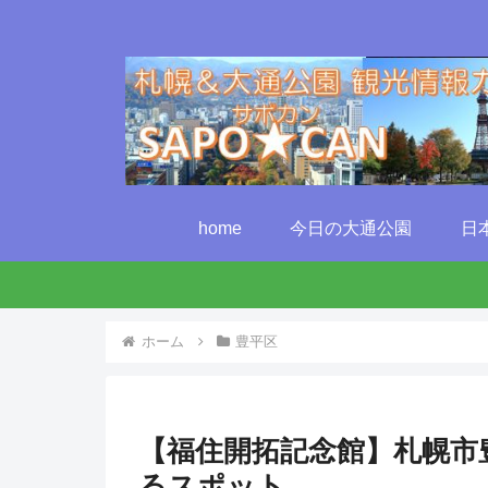
home
今日の大通公園
日
ホーム
豊平区
【福住開拓記念館】札幌市
るスポット