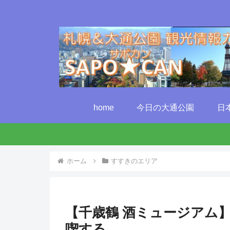
home
今日の大通公園
日
ホーム
すすきのエリア
【千歳鶴 酒ミュージアム
喫する