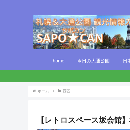
home
今日の大通公園
日
ホーム
西区
【レトロスペース坂会館】