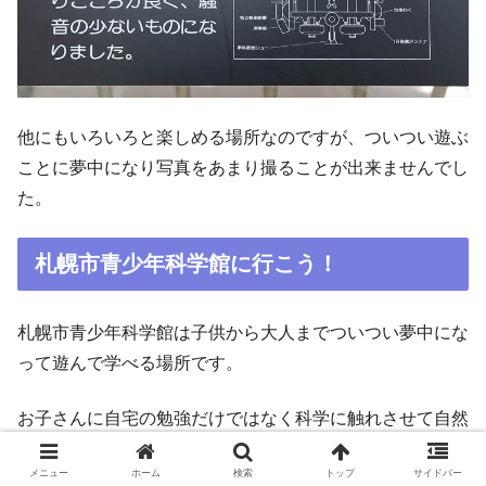
他にもいろいろと楽しめる場所なのですが、ついつい遊ぶ
ことに夢中になり写真をあまり撮ることが出来ませんでし
た。
札幌市青少年科学館に行こう！
札幌市青少年科学館は子供から大人までついつい夢中にな
って遊んで学べる場所です。
お子さんに自宅の勉強だけではなく科学に触れさせて自然
と学ぶことについて興味を持ってもらうのには最適な場所
メニュー
ホーム
検索
トップ
サイドバー
です。