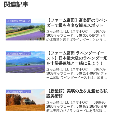
関連記事
【ファーム富田】富良野のラベン
上川総合振興局エリア
ダーで最も有名な観光スポット
迷った時はTEL（スマホOK）：0167-39-
3939マップコード：349 306 049*34 7月
の北海道と言えばラベンダー！という人
も多いですよね。特に富良野のラベンダ
ー畑は有名ですが、その中で最も有名な
ラベンダー畑と言えば「ファー...
【ファーム富田 ラベンダーイー
上川総合振興局エリア
スト】日本最大級のラベンダー畑
を十勝岳連峰と一緒に見よう！
迷った時はTEL（スマホOK）：0167-39-
3939マップコード：349 251 499*67 ファ
ーム富田 ラベンダーイーストは、富良野
で人気の「ファーム富田」から東に4キロ
ほど移動したところにある、日本最大級
のラベンダー畑です。7月...
【新星館】美瑛の丘を見渡せる私
上川総合振興局エリア
設美術館
迷った時はTEL（スマホOK）：0166-95-
2888マップコード：349 672 185*65 新星
館は美瑛のパノラマロードにある私設美