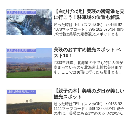
術館です。「須田剋太･島岡達三 美術
館」「高山植物庭園」という名称がつい
ている時もあります。築200...
【白ひげの滝】美瑛の潜流瀑を見
上川総合振興局エリア
に行こう！駐車場の位置も解説
迷った時はTEL（スマホOK）：0166-92-
4378マップコード：796 182 575*34 白ひ
げの滝は美瑛の定番観光スポットとも言
える滝です。潜流瀑という川からではな
く、地層から水が流れ落ちる少し珍しい
滝です。青い池同様、アルミニ...
美瑛のおすすめ観光スポット ベ
上川総合振興局エリア
スト10！
2000年以降、北海道の中でも特に人気が
高まっているのが北海道上川郡美瑛町で
す。ここでは美瑛に行ったら是非とも立
ち寄って欲しい美瑛の観光スポットをお
すすめ順に紹介していきます。美瑛 おす
すめ観光スポット 第1位「美瑛」いきな
【親子の木】美瑛の夕日が美しい
り抽象的なスポッ...
上川総合振興局エリア
観光スポット
迷った時はTEL（スマホOK）：0166-92-
1111マップコード：389 127 080*41 親子
の木は、美瑛にある3本のカシワの木が並
んだ観光スポットです。2本の大きなカシ
ワの木と1本の小さなカシワの木の3本の
姿がまるで親子のようと...