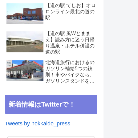
【道の駅 てしお】オロ
ロンライン最北の道の
駅
【道の駅 風Wとまま
え】読み方に迷う日帰
り温泉・ホテル併設の
道の駅
北海道旅行におけるの
ガソリン補給5つの鉄
則！車やバイクなら、
ガソリンスタンドを見
つけたらこまめに補給
を
新着情報はTwitterで！
Tweets by hokkaido_press