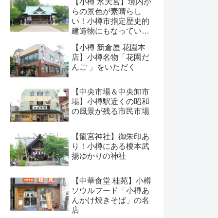
【小樽 水天宮】境内か
らの景色が素晴らし
い！小樽市指定歴史的
建造物にもなっている
神社
【小樽 新倉屋 花園本
店】小樽名物「花園だ
んご 」をいただく
【中央市場＆中央卸市
場】小樽駅近くの昭和
の風景が残る市民市場
【龍宮神社】御朱印あ
り！小樽にある榎本武
揚ゆかりの神社
【中華食堂 桂苑】小樽
ソウルフード「小樽あ
んかけ焼きそば」の名
店