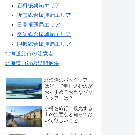
石狩振興局エリア
後志総合振興局エリア
日高振興局エリア
空知総合振興局エリア
胆振総合振興局エリア
北海道旅行の注意点
北海道旅行の疑問解決
北海道のパックツアー
はどこで申し込むのが
おすすめ？お得なパッ
クツアーは？
小樽を旅行・観光する
上の注意点と知ってお
いて欲しいこと