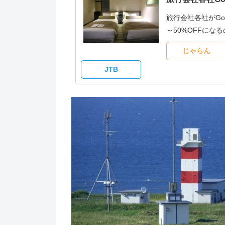
旅行会社各社がG
～50%OFFに
じゃらん
JTB