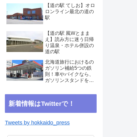
【道の駅 てしお】オロ
ロンライン最北の道の
駅
【道の駅 風Wとまま
え】読み方に迷う日帰
り温泉・ホテル併設の
道の駅
北海道旅行におけるの
ガソリン補給5つの鉄
則！車やバイクなら、
ガソリンスタンドを見
つけたらこまめに補給
を
新着情報はTwitterで！
Tweets by hokkaido_press