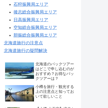
石狩振興局エリア
後志総合振興局エリア
日高振興局エリア
空知総合振興局エリア
胆振総合振興局エリア
北海道旅行の注意点
北海道旅行の疑問解決
北海道のパックツアー
はどこで申し込むのが
おすすめ？お得なパッ
クツアーは？
小樽を旅行・観光する
上の注意点と知ってお
いて欲しいこと