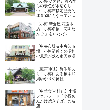
【小樽 水天宮】境内か
らの景色が素晴らし
い！小樽市指定歴史的
建造物にもなっている
神社
【小樽 新倉屋 花園本
店】小樽名物「花園だ
んご 」をいただく
【中央市場＆中央卸市
場】小樽駅近くの昭和
の風景が残る市民市場
【龍宮神社】御朱印あ
り！小樽にある榎本武
揚ゆかりの神社
【中華食堂 桂苑】小樽
ソウルフード「小樽あ
んかけ焼きそば」の名
店