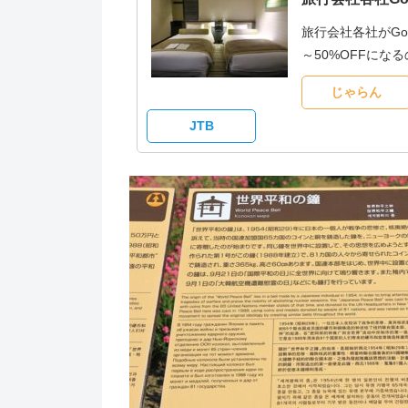
旅行会社各社がG
～50%OFFに
じゃらん
JTB