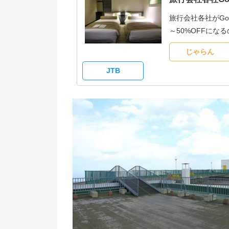
旅行会社各社がG
～50%OFFに
じゃらん
JTB