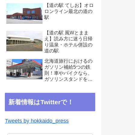
【道の駅 てしお】オロ
ロンライン最北の道の
駅
【道の駅 風Wとまま
え】読み方に迷う日帰
り温泉・ホテル併設の
道の駅
北海道旅行におけるの
ガソリン補給5つの鉄
則！車やバイクなら、
ガソリンスタンドを見
つけたらこまめに補給
を
新着情報はTwitterで！
Tweets by hokkaido_press