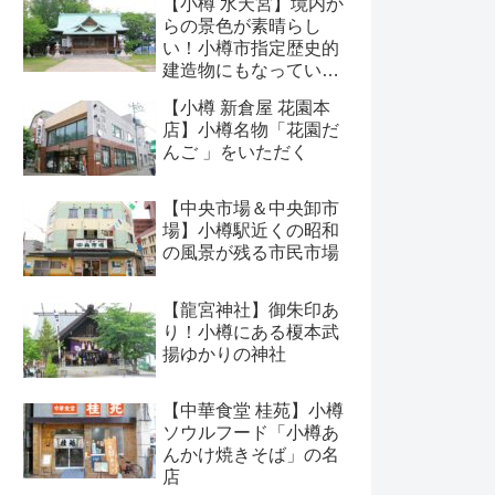
【小樽 水天宮】境内か
らの景色が素晴らし
い！小樽市指定歴史的
建造物にもなっている
神社
【小樽 新倉屋 花園本
店】小樽名物「花園だ
んご 」をいただく
【中央市場＆中央卸市
場】小樽駅近くの昭和
の風景が残る市民市場
【龍宮神社】御朱印あ
り！小樽にある榎本武
揚ゆかりの神社
【中華食堂 桂苑】小樽
ソウルフード「小樽あ
んかけ焼きそば」の名
店