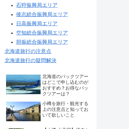
石狩振興局エリア
後志総合振興局エリア
日高振興局エリア
空知総合振興局エリア
胆振総合振興局エリア
北海道旅行の注意点
北海道旅行の疑問解決
北海道のパックツアー
はどこで申し込むのが
おすすめ？お得なパッ
クツアーは？
小樽を旅行・観光する
上の注意点と知ってお
いて欲しいこと