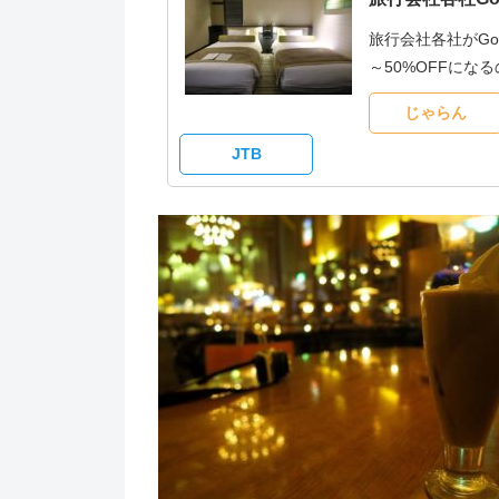
旅行会社各社がG
～50%OFFに
じゃらん
JTB