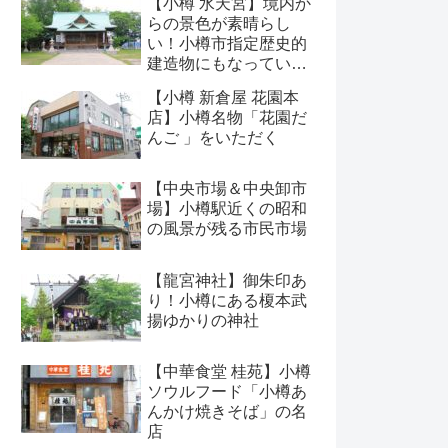
【小樽 水天宮】境内か
らの景色が素晴らし
い！小樽市指定歴史的
建造物にもなっている
神社
【小樽 新倉屋 花園本
店】小樽名物「花園だ
んご 」をいただく
【中央市場＆中央卸市
場】小樽駅近くの昭和
の風景が残る市民市場
【龍宮神社】御朱印あ
り！小樽にある榎本武
揚ゆかりの神社
【中華食堂 桂苑】小樽
ソウルフード「小樽あ
んかけ焼きそば」の名
店