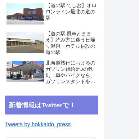
【道の駅 てしお】オロ
ロンライン最北の道の
駅
【道の駅 風Wとまま
え】読み方に迷う日帰
り温泉・ホテル併設の
道の駅
北海道旅行におけるの
ガソリン補給5つの鉄
則！車やバイクなら、
ガソリンスタンドを見
つけたらこまめに補給
を
新着情報はTwitterで！
Tweets by hokkaido_press