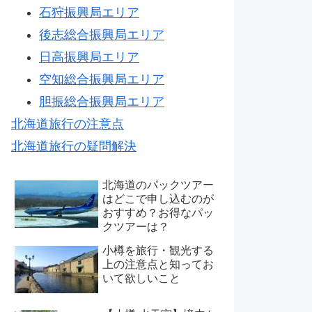
石狩振興局エリア
後志総合振興局エリア
日高振興局エリア
空知総合振興局エリア
胆振総合振興局エリア
北海道旅行の注意点
北海道旅行の疑問解決
北海道のパックツアー
はどこで申し込むのが
おすすめ？お得なパッ
クツアーは？
小樽を旅行・観光する
上の注意点と知ってお
いて欲しいこと