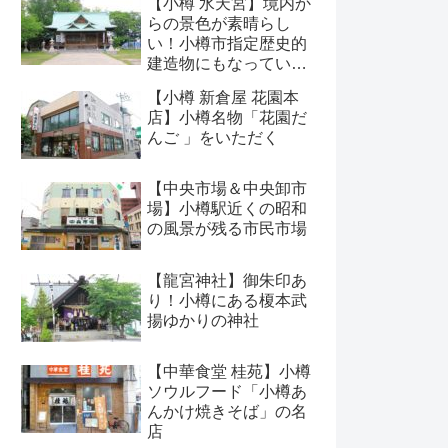
【小樽 水天宮】境内か
らの景色が素晴らし
い！小樽市指定歴史的
建造物にもなっている
神社
【小樽 新倉屋 花園本
店】小樽名物「花園だ
んご 」をいただく
【中央市場＆中央卸市
場】小樽駅近くの昭和
の風景が残る市民市場
【龍宮神社】御朱印あ
り！小樽にある榎本武
揚ゆかりの神社
【中華食堂 桂苑】小樽
ソウルフード「小樽あ
んかけ焼きそば」の名
店