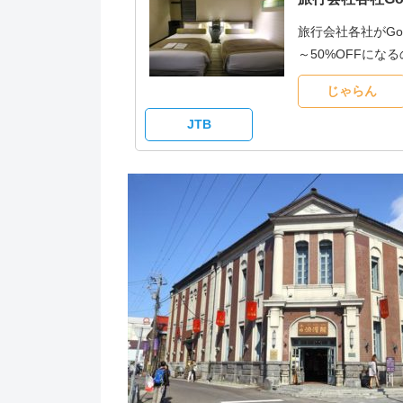
旅行会社各社がG
～50%OFFに
じゃらん
JTB