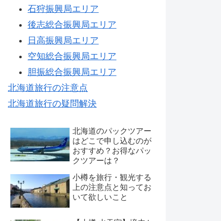
石狩振興局エリア
後志総合振興局エリア
日高振興局エリア
空知総合振興局エリア
胆振総合振興局エリア
北海道旅行の注意点
北海道旅行の疑問解決
北海道のパックツアー
はどこで申し込むのが
おすすめ？お得なパッ
クツアーは？
小樽を旅行・観光する
上の注意点と知ってお
いて欲しいこと