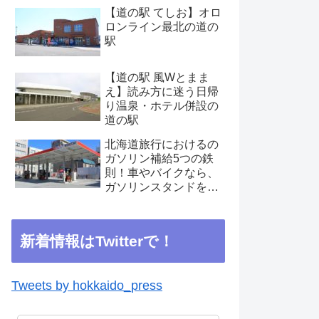
【道の駅 てしお】オロ
ロンライン最北の道の
駅
【道の駅 風Wとまま
え】読み方に迷う日帰
り温泉・ホテル併設の
道の駅
北海道旅行におけるの
ガソリン補給5つの鉄
則！車やバイクなら、
ガソリンスタンドを見
つけたらこまめに補給
を
新着情報はTwitterで！
Tweets by hokkaido_press