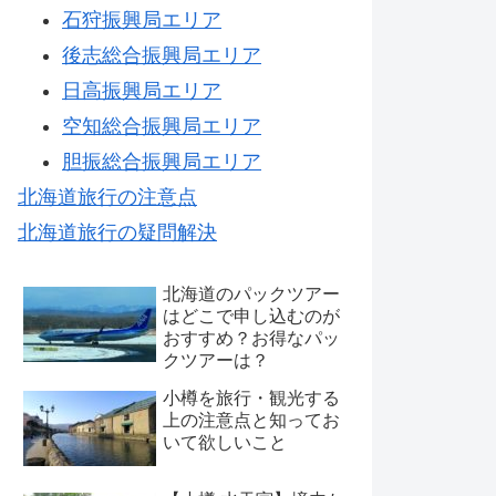
石狩振興局エリア
後志総合振興局エリア
日高振興局エリア
空知総合振興局エリア
胆振総合振興局エリア
北海道旅行の注意点
北海道旅行の疑問解決
北海道のパックツアー
はどこで申し込むのが
おすすめ？お得なパッ
クツアーは？
小樽を旅行・観光する
上の注意点と知ってお
いて欲しいこと