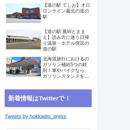
【道の駅 てしお】オロ
ロンライン最北の道の
駅
【道の駅 風Wとまま
え】読み方に迷う日帰
り温泉・ホテル併設の
道の駅
北海道旅行におけるの
ガソリン補給5つの鉄
則！車やバイクなら、
ガソリンスタンドを見
つけたらこまめに補給
を
新着情報はTwitterで！
Tweets by hokkaido_press