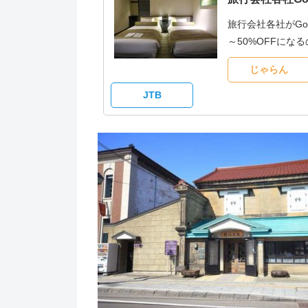
旅行会社各社がG
～50%OFFに
じゃらん
JTB