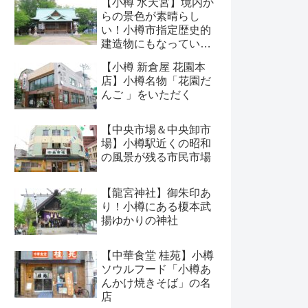
【小樽 水天宮】境内か
らの景色が素晴らし
い！小樽市指定歴史的
建造物にもなっている
神社
【小樽 新倉屋 花園本
店】小樽名物「花園だ
んご 」をいただく
【中央市場＆中央卸市
場】小樽駅近くの昭和
の風景が残る市民市場
【龍宮神社】御朱印あ
り！小樽にある榎本武
揚ゆかりの神社
【中華食堂 桂苑】小樽
ソウルフード「小樽あ
んかけ焼きそば」の名
店