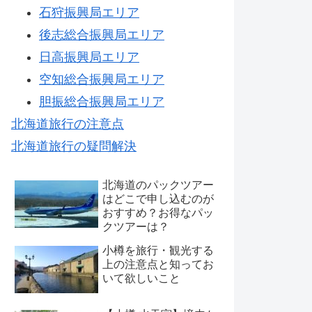
石狩振興局エリア
後志総合振興局エリア
日高振興局エリア
空知総合振興局エリア
胆振総合振興局エリア
北海道旅行の注意点
北海道旅行の疑問解決
北海道のパックツアー
はどこで申し込むのが
おすすめ？お得なパッ
クツアーは？
小樽を旅行・観光する
上の注意点と知ってお
いて欲しいこと