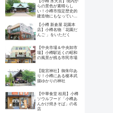
【小樽 水天宮】境内か
らの景色が素晴らし
い！小樽市指定歴史的
建造物にもなっている
神社
【小樽 新倉屋 花園本
店】小樽名物「花園だ
んご 」をいただく
【中央市場＆中央卸市
場】小樽駅近くの昭和
の風景が残る市民市場
【龍宮神社】御朱印あ
り！小樽にある榎本武
揚ゆかりの神社
【中華食堂 桂苑】小樽
ソウルフード「小樽あ
んかけ焼きそば」の名
店