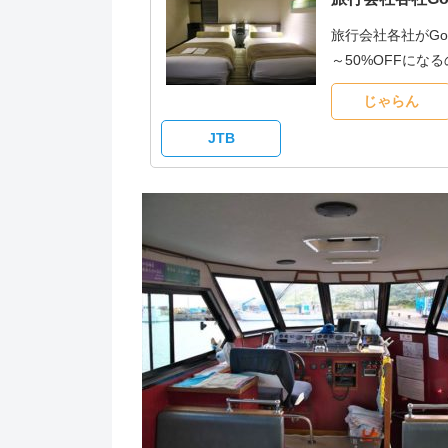
旅行会社各社がG
～50%OFFに
じゃらん
JTB