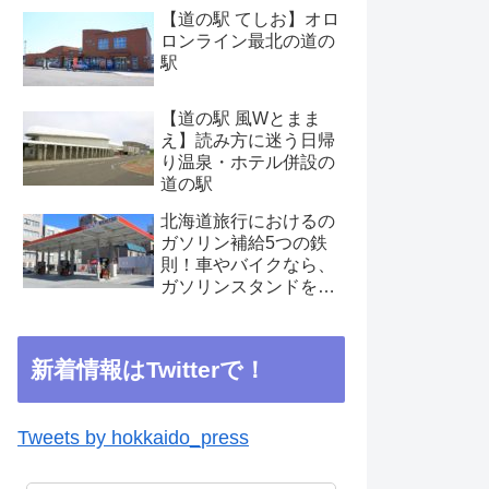
【道の駅 てしお】オロ
ロンライン最北の道の
駅
【道の駅 風Wとまま
え】読み方に迷う日帰
り温泉・ホテル併設の
道の駅
北海道旅行におけるの
ガソリン補給5つの鉄
則！車やバイクなら、
ガソリンスタンドを見
つけたらこまめに補給
を
新着情報はTwitterで！
Tweets by hokkaido_press