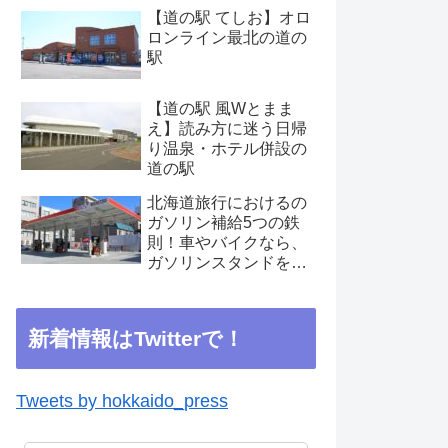
【道の駅 てしお】オロ
ロンライン最北の道の
駅
【道の駅 風Wとまま
え】読み方に迷う日帰
り温泉・ホテル併設の
道の駅
北海道旅行におけるの
ガソリン補給5つの鉄
則！車やバイクなら、
ガソリンスタンドを見
つけたらこまめに補給
を
新着情報はTwitterで！
Tweets by hokkaido_press