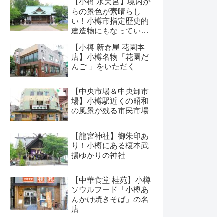
【小樽 水天宮】境内か
らの景色が素晴らし
い！小樽市指定歴史的
建造物にもなっている
神社
【小樽 新倉屋 花園本
店】小樽名物「花園だ
んご 」をいただく
【中央市場＆中央卸市
場】小樽駅近くの昭和
の風景が残る市民市場
【龍宮神社】御朱印あ
り！小樽にある榎本武
揚ゆかりの神社
【中華食堂 桂苑】小樽
ソウルフード「小樽あ
んかけ焼きそば」の名
店