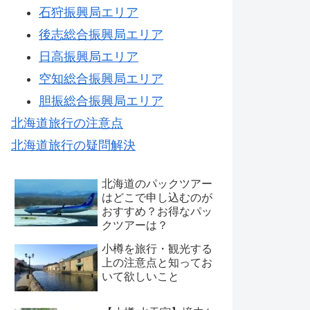
石狩振興局エリア
後志総合振興局エリア
日高振興局エリア
空知総合振興局エリア
胆振総合振興局エリア
北海道旅行の注意点
北海道旅行の疑問解決
北海道のパックツアー
はどこで申し込むのが
おすすめ？お得なパッ
クツアーは？
小樽を旅行・観光する
上の注意点と知ってお
いて欲しいこと