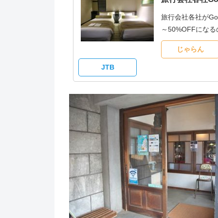
旅行会社各社がG
～50%OFFに
じゃらん
JTB