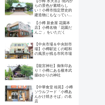
【小樽 水天宮】境内か
らの景色が素晴らし
い！小樽市指定歴史的
建造物にもなっている
神社
【小樽 新倉屋 花園本
店】小樽名物「花園だ
んご 」をいただく
【中央市場＆中央卸市
場】小樽駅近くの昭和
の風景が残る市民市場
【龍宮神社】御朱印あ
り！小樽にある榎本武
揚ゆかりの神社
【中華食堂 桂苑】小樽
ソウルフード「小樽あ
んかけ焼きそば」の名
店