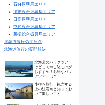
石狩振興局エリア
後志総合振興局エリア
日高振興局エリア
空知総合振興局エリア
胆振総合振興局エリア
北海道旅行の注意点
北海道旅行の疑問解決
北海道のパックツアー
はどこで申し込むのが
おすすめ？お得なパッ
クツアーは？
小樽を旅行・観光する
上の注意点と知ってお
いて欲しいこと