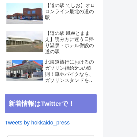
【道の駅 てしお】オロ
ロンライン最北の道の
駅
【道の駅 風Wとまま
え】読み方に迷う日帰
り温泉・ホテル併設の
道の駅
北海道旅行におけるの
ガソリン補給5つの鉄
則！車やバイクなら、
ガソリンスタンドを見
つけたらこまめに補給
を
新着情報はTwitterで！
Tweets by hokkaido_press