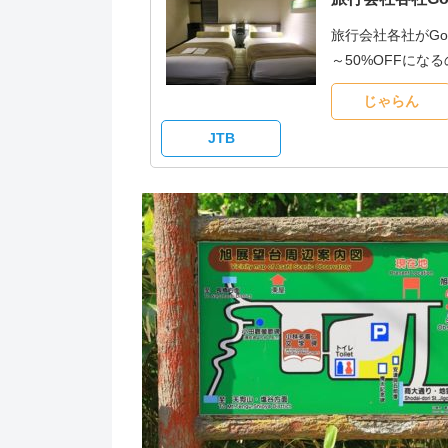
旅行会社各社がG
～50%OFFに
じゃらん
JTB