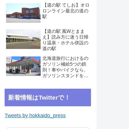
【道の駅 てしお】オロ
ロンライン最北の道の
駅
【道の駅 風Wとまま
え】読み方に迷う日帰
り温泉・ホテル併設の
道の駅
北海道旅行におけるの
ガソリン補給5つの鉄
則！車やバイクなら、
ガソリンスタンドを見
つけたらこまめに補給
を
新着情報はTwitterで！
Tweets by hokkaido_press