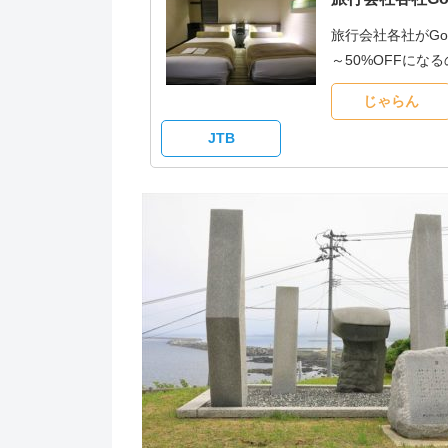
旅行会社各社がG
～50%OFFに
じゃらん
JTB