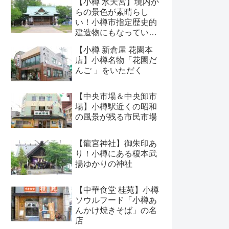
【小樽 水天宮】境内か
らの景色が素晴らし
い！小樽市指定歴史的
建造物にもなっている
神社
【小樽 新倉屋 花園本
店】小樽名物「花園だ
んご 」をいただく
【中央市場＆中央卸市
場】小樽駅近くの昭和
の風景が残る市民市場
【龍宮神社】御朱印あ
り！小樽にある榎本武
揚ゆかりの神社
【中華食堂 桂苑】小樽
ソウルフード「小樽あ
んかけ焼きそば」の名
店