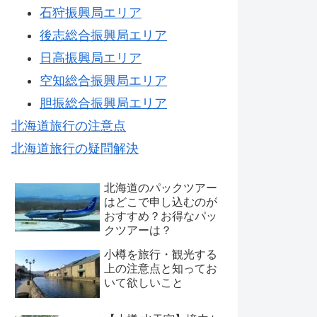
石狩振興局エリア
後志総合振興局エリア
日高振興局エリア
空知総合振興局エリア
胆振総合振興局エリア
北海道旅行の注意点
北海道旅行の疑問解決
北海道のパックツアー
はどこで申し込むのが
おすすめ？お得なパッ
クツアーは？
小樽を旅行・観光する
上の注意点と知ってお
いて欲しいこと