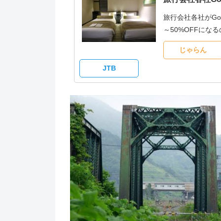
旅行会社各社がG
～50%OFFに
じゃらん
JTB