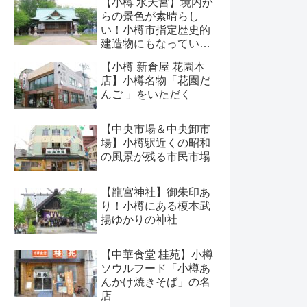
【小樽 水天宮】境内か
らの景色が素晴らし
い！小樽市指定歴史的
建造物にもなっている
神社
【小樽 新倉屋 花園本
店】小樽名物「花園だ
んご 」をいただく
【中央市場＆中央卸市
場】小樽駅近くの昭和
の風景が残る市民市場
【龍宮神社】御朱印あ
り！小樽にある榎本武
揚ゆかりの神社
【中華食堂 桂苑】小樽
ソウルフード「小樽あ
んかけ焼きそば」の名
店