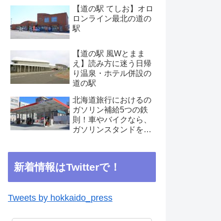
【道の駅 てしお】オロ
ロンライン最北の道の
駅
【道の駅 風Wとまま
え】読み方に迷う日帰
り温泉・ホテル併設の
道の駅
北海道旅行におけるの
ガソリン補給5つの鉄
則！車やバイクなら、
ガソリンスタンドを見
つけたらこまめに補給
を
新着情報はTwitterで！
Tweets by hokkaido_press