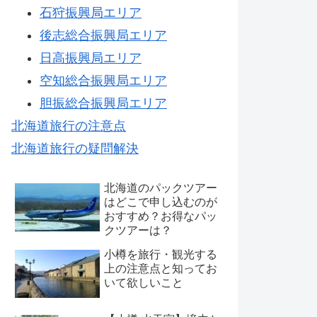
石狩振興局エリア
後志総合振興局エリア
日高振興局エリア
空知総合振興局エリア
胆振総合振興局エリア
北海道旅行の注意点
北海道旅行の疑問解決
北海道のパックツアー
はどこで申し込むのが
おすすめ？お得なパッ
クツアーは？
小樽を旅行・観光する
上の注意点と知ってお
いて欲しいこと