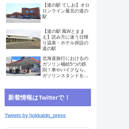
【道の駅 てしお】オロ
ロンライン最北の道の
駅
【道の駅 風Wとまま
え】読み方に迷う日帰
り温泉・ホテル併設の
道の駅
北海道旅行におけるの
ガソリン補給5つの鉄
則！車やバイクなら、
ガソリンスタンドを見
つけたらこまめに補給
を
新着情報はTwitterで！
Tweets by hokkaido_press