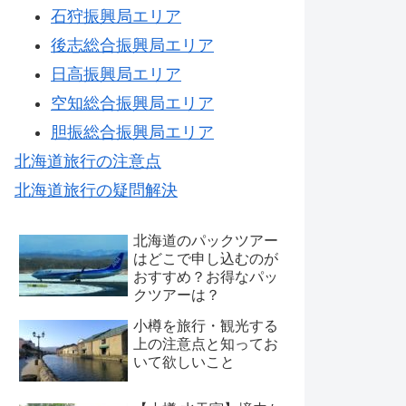
石狩振興局エリア
後志総合振興局エリア
日高振興局エリア
空知総合振興局エリア
胆振総合振興局エリア
北海道旅行の注意点
北海道旅行の疑問解決
北海道のパックツアー
はどこで申し込むのが
おすすめ？お得なパッ
クツアーは？
小樽を旅行・観光する
上の注意点と知ってお
いて欲しいこと