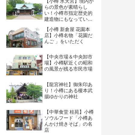
【小樽 水天宮】境内か
らの景色が素晴らし
い！小樽市指定歴史的
建造物にもなっている
神社
【小樽 新倉屋 花園本
店】小樽名物「花園だ
んご 」をいただく
【中央市場＆中央卸市
場】小樽駅近くの昭和
の風景が残る市民市場
【龍宮神社】御朱印あ
り！小樽にある榎本武
揚ゆかりの神社
【中華食堂 桂苑】小樽
ソウルフード「小樽あ
んかけ焼きそば」の名
店