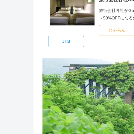
旅行会社各社がG
～50%OFFに
じゃらん
JTB