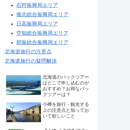
石狩振興局エリア
後志総合振興局エリア
日高振興局エリア
空知総合振興局エリア
胆振総合振興局エリア
北海道旅行の注意点
北海道旅行の疑問解決
北海道のパックツアー
はどこで申し込むのが
おすすめ？お得なパッ
クツアーは？
小樽を旅行・観光する
上の注意点と知ってお
いて欲しいこと