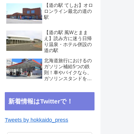
【道の駅 てしお】オロ
ロンライン最北の道の
駅
【道の駅 風Wとまま
え】読み方に迷う日帰
り温泉・ホテル併設の
道の駅
北海道旅行におけるの
ガソリン補給5つの鉄
則！車やバイクなら、
ガソリンスタンドを見
つけたらこまめに補給
を
新着情報はTwitterで！
Tweets by hokkaido_press