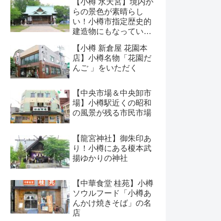
【小樽 水天宮】境内か
らの景色が素晴らし
い！小樽市指定歴史的
建造物にもなっている
神社
【小樽 新倉屋 花園本
店】小樽名物「花園だ
んご 」をいただく
【中央市場＆中央卸市
場】小樽駅近くの昭和
の風景が残る市民市場
【龍宮神社】御朱印あ
り！小樽にある榎本武
揚ゆかりの神社
【中華食堂 桂苑】小樽
ソウルフード「小樽あ
んかけ焼きそば」の名
店