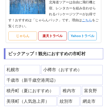
北海道ツアーは自由に飛行機と
宿、レンタカーを組み合わせら
れるパッケージツアーがお得で
す！おすすめは「じゃらんパック」です。理由は
こちら
をご
覧ください。
じゃらん
楽天トラベル
Yahooトラベル
ピックアップ！観光におすすめの市町村
札幌市
小樽市（おすすめ）
千歳市（新千歳空港周辺）
積丹町（夏におすすめ）
稚内市
富良野
美瑛町（人気急上昇）
紋別市
網走市