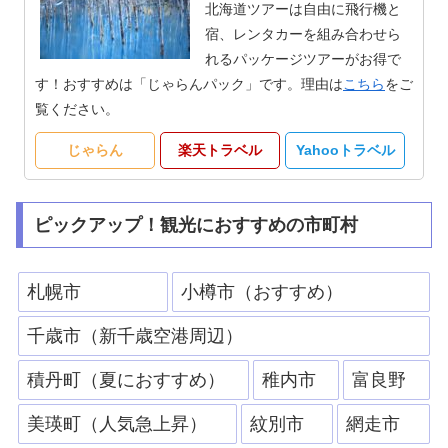
北海道ツアーは自由に飛行機と
宿、レンタカーを組み合わせら
れるパッケージツアーがお得で
す！おすすめは「じゃらんパック」です。理由は
こちら
をご
覧ください。
じゃらん
楽天トラベル
Yahooトラベル
ピックアップ！観光におすすめの市町村
札幌市
小樽市（おすすめ）
千歳市（新千歳空港周辺）
積丹町（夏におすすめ）
稚内市
富良野
美瑛町（人気急上昇）
紋別市
網走市