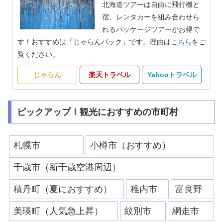
北海道ツアーは自由に飛行機と
宿、レンタカーを組み合わせら
れるパッケージツアーがお得で
す！おすすめは「じゃらんパック」です。理由は
こちら
をご
覧ください。
じゃらん
楽天トラベル
Yahooトラベル
ピックアップ！観光におすすめの市町村
札幌市
小樽市（おすすめ）
千歳市（新千歳空港周辺）
積丹町（夏におすすめ）
稚内市
富良野
美瑛町（人気急上昇）
紋別市
網走市