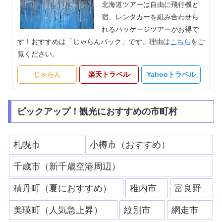
北海道ツアーは自由に飛行機と
宿、レンタカーを組み合わせら
れるパッケージツアーがお得で
す！おすすめは「じゃらんパック」です。理由は
こちら
をご
覧ください。
じゃらん
楽天トラベル
Yahooトラベル
ピックアップ！観光におすすめの市町村
札幌市
小樽市（おすすめ）
千歳市（新千歳空港周辺）
積丹町（夏におすすめ）
稚内市
富良野
美瑛町（人気急上昇）
紋別市
網走市