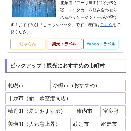
北海道ツアーは自由に飛行機と
宿、レンタカーを組み合わせら
れるパッケージツアーがお得で
す！おすすめは「じゃらんパック」です。理由は
こちら
をご
覧ください。
じゃらん
楽天トラベル
Yahooトラベル
ピックアップ！観光におすすめの市町村
札幌市
小樽市（おすすめ）
千歳市（新千歳空港周辺）
積丹町（夏におすすめ）
稚内市
富良野
美瑛町（人気急上昇）
紋別市
網走市