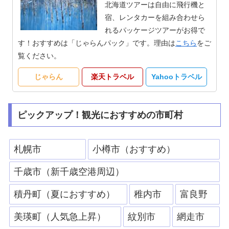
北海道ツアーは自由に飛行機と
宿、レンタカーを組み合わせら
れるパッケージツアーがお得で
す！おすすめは「じゃらんパック」です。理由は
こちら
をご
覧ください。
じゃらん
楽天トラベル
Yahooトラベル
ピックアップ！観光におすすめの市町村
札幌市
小樽市（おすすめ）
千歳市（新千歳空港周辺）
積丹町（夏におすすめ）
稚内市
富良野
美瑛町（人気急上昇）
紋別市
網走市