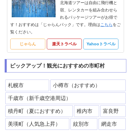
北海道ツアーは自由に飛行機と
宿、レンタカーを組み合わせら
れるパッケージツアーがお得で
す！おすすめは「じゃらんパック」です。理由は
こちら
をご
覧ください。
じゃらん
楽天トラベル
Yahooトラベル
ピックアップ！観光におすすめの市町村
札幌市
小樽市（おすすめ）
千歳市（新千歳空港周辺）
積丹町（夏におすすめ）
稚内市
富良野
美瑛町（人気急上昇）
紋別市
網走市