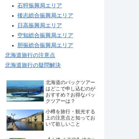
石狩振興局エリア
後志総合振興局エリア
日高振興局エリア
空知総合振興局エリア
胆振総合振興局エリア
北海道旅行の注意点
北海道旅行の疑問解決
北海道のパックツアー
はどこで申し込むのが
おすすめ？お得なパッ
クツアーは？
小樽を旅行・観光する
上の注意点と知ってお
いて欲しいこと