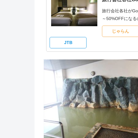
旅行会社各社がG
～50%OFFに
じゃらん
JTB