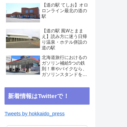
【道の駅 てしお】オロ
ロンライン最北の道の
駅
【道の駅 風Wとまま
え】読み方に迷う日帰
り温泉・ホテル併設の
道の駅
北海道旅行におけるの
ガソリン補給5つの鉄
則！車やバイクなら、
ガソリンスタンドを見
つけたらこまめに補給
を
新着情報はTwitterで！
Tweets by hokkaido_press