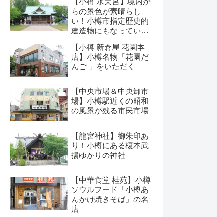
【小樽 水天宮】境内か
らの景色が素晴らし
い！小樽市指定歴史的
建造物にもなっている
神社
【小樽 新倉屋 花園本
店】小樽名物「花園だ
んご 」をいただく
【中央市場＆中央卸市
場】小樽駅近くの昭和
の風景が残る市民市場
【龍宮神社】御朱印あ
り！小樽にある榎本武
揚ゆかりの神社
【中華食堂 桂苑】小樽
ソウルフード「小樽あ
んかけ焼きそば」の名
店