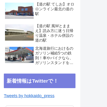
【道の駅 てしお】オロ
ロンライン最北の道の
駅
【道の駅 風Wとまま
え】読み方に迷う日帰
り温泉・ホテル併設の
道の駅
北海道旅行におけるの
ガソリン補給5つの鉄
則！車やバイクなら、
ガソリンスタンドを見
つけたらこまめに補給
を
新着情報はTwitterで！
Tweets by hokkaido_press