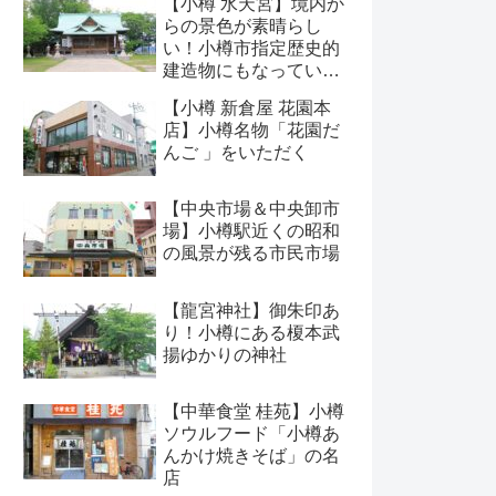
【小樽 水天宮】境内か
らの景色が素晴らし
い！小樽市指定歴史的
建造物にもなっている
神社
【小樽 新倉屋 花園本
店】小樽名物「花園だ
んご 」をいただく
【中央市場＆中央卸市
場】小樽駅近くの昭和
の風景が残る市民市場
【龍宮神社】御朱印あ
り！小樽にある榎本武
揚ゆかりの神社
【中華食堂 桂苑】小樽
ソウルフード「小樽あ
んかけ焼きそば」の名
店