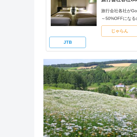
旅行会社各社がG
～50%OFFに
じゃらん
JTB