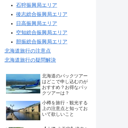
石狩振興局エリア
後志総合振興局エリア
日高振興局エリア
空知総合振興局エリア
胆振総合振興局エリア
北海道旅行の注意点
北海道旅行の疑問解決
北海道のパックツアー
はどこで申し込むのが
おすすめ？お得なパッ
クツアーは？
小樽を旅行・観光する
上の注意点と知ってお
いて欲しいこと