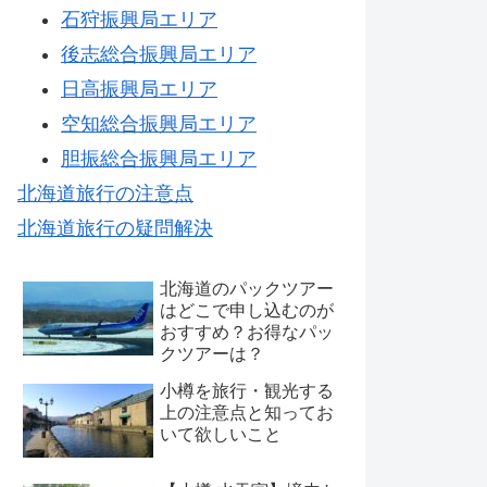
石狩振興局エリア
後志総合振興局エリア
日高振興局エリア
空知総合振興局エリア
胆振総合振興局エリア
北海道旅行の注意点
北海道旅行の疑問解決
北海道のパックツアー
はどこで申し込むのが
おすすめ？お得なパッ
クツアーは？
小樽を旅行・観光する
上の注意点と知ってお
いて欲しいこと