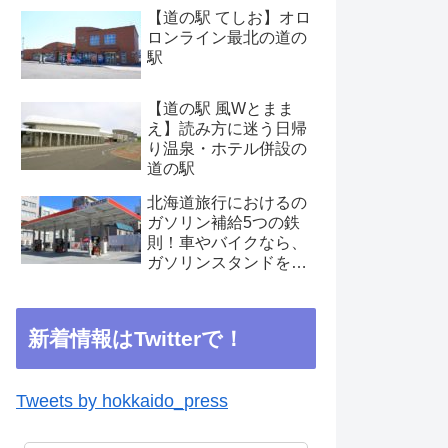
【道の駅 てしお】オロ
ロンライン最北の道の
駅
【道の駅 風Wとまま
え】読み方に迷う日帰
り温泉・ホテル併設の
道の駅
北海道旅行におけるの
ガソリン補給5つの鉄
則！車やバイクなら、
ガソリンスタンドを見
つけたらこまめに補給
を
新着情報はTwitterで！
Tweets by hokkaido_press