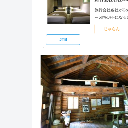
旅行会社各社がG
～50%OFFに
じゃらん
JTB