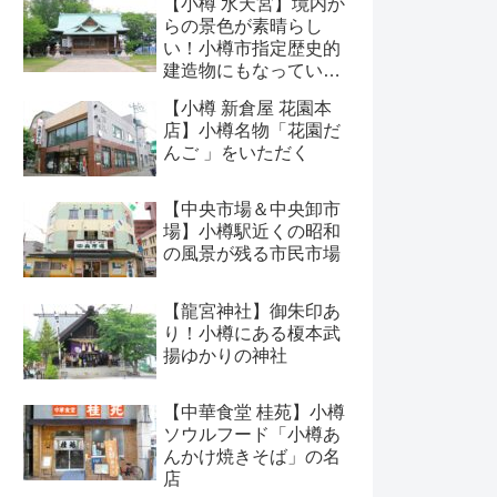
【小樽 水天宮】境内か
らの景色が素晴らし
い！小樽市指定歴史的
建造物にもなっている
神社
【小樽 新倉屋 花園本
店】小樽名物「花園だ
んご 」をいただく
【中央市場＆中央卸市
場】小樽駅近くの昭和
の風景が残る市民市場
【龍宮神社】御朱印あ
り！小樽にある榎本武
揚ゆかりの神社
【中華食堂 桂苑】小樽
ソウルフード「小樽あ
んかけ焼きそば」の名
店