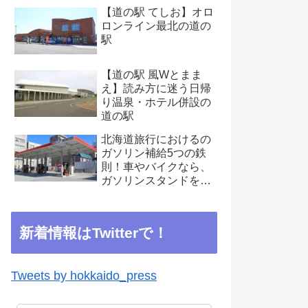
【道の駅 てしお】オロ
ロンライン最北の道の
駅
【道の駅 風Wとまま
え】読み方に迷う日帰
り温泉・ホテル併設の
道の駅
北海道旅行におけるの
ガソリン補給5つの鉄
則！車やバイクなら、
ガソリンスタンドを見
つけたらこまめに補給
を
新着情報はTwitterで！
Tweets by hokkaido_press