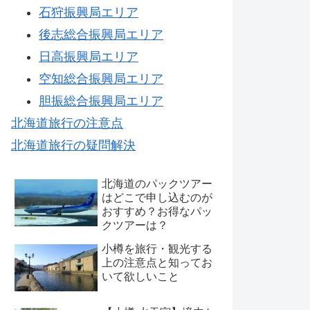
石狩振興局エリア
後志総合振興局エリア
日高振興局エリア
空知総合振興局エリア
胆振総合振興局エリア
北海道旅行の注意点
北海道旅行の疑問解決
北海道のパックツアー
はどこで申し込むのが
おすすめ？お得なパッ
クツアーは？
小樽を旅行・観光する
上の注意点と知ってお
いて欲しいこと