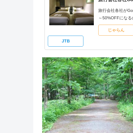
旅行会社各社がG
～50%OFFに
じゃらん
JTB