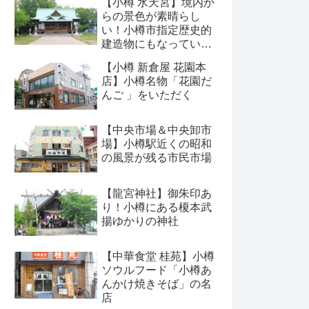
【小樽 水天宮】境内か
らの景色が素晴らし
い！小樽市指定歴史的
建造物にもなっている
神社
【小樽 新倉屋 花園本
店】小樽名物「花園だ
んご 」をいただく
【中央市場＆中央卸市
場】小樽駅近くの昭和
の風景が残る市民市場
【龍宮神社】御朱印あ
り！小樽にある榎本武
揚ゆかりの神社
【中華食堂 桂苑】小樽
ソウルフード「小樽あ
んかけ焼きそば」の名
店