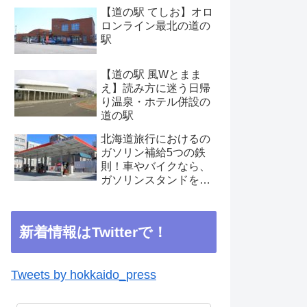
【道の駅 てしお】オロ
ロンライン最北の道の
駅
【道の駅 風Wとまま
え】読み方に迷う日帰
り温泉・ホテル併設の
道の駅
北海道旅行におけるの
ガソリン補給5つの鉄
則！車やバイクなら、
ガソリンスタンドを見
つけたらこまめに補給
を
新着情報はTwitterで！
Tweets by hokkaido_press