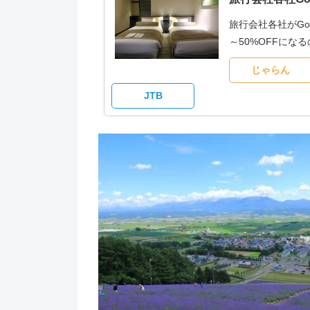
旅行会社各社がG
～50%OFFに
じゃらん
JTB