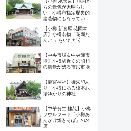
【小樽 水天宮】境内か
らの景色が素晴らし
い！小樽市指定歴史的
建造物にもなっている
神社
【小樽 新倉屋 花園本
店】小樽名物「花園だ
んご 」をいただく
【中央市場＆中央卸市
場】小樽駅近くの昭和
の風景が残る市民市場
【龍宮神社】御朱印あ
り！小樽にある榎本武
揚ゆかりの神社
【中華食堂 桂苑】小樽
ソウルフード「小樽あ
んかけ焼きそば」の名
店