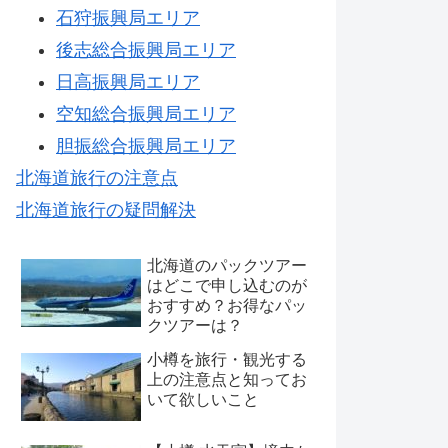
石狩振興局エリア
後志総合振興局エリア
日高振興局エリア
空知総合振興局エリア
胆振総合振興局エリア
北海道旅行の注意点
北海道旅行の疑問解決
北海道のパックツアー
はどこで申し込むのが
おすすめ？お得なパッ
クツアーは？
小樽を旅行・観光する
上の注意点と知ってお
いて欲しいこと