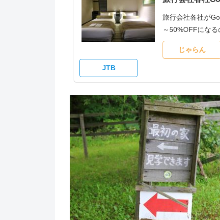
旅行会社各社がG
～50%OFFに
じゃらん
JTB