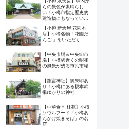
【小樽 水天宮】境内か
らの景色が素晴らし
い！小樽市指定歴史的
建造物にもなっている
神社
【小樽 新倉屋 花園本
店】小樽名物「花園だ
んご 」をいただく
【中央市場＆中央卸市
場】小樽駅近くの昭和
の風景が残る市民市場
【龍宮神社】御朱印あ
り！小樽にある榎本武
揚ゆかりの神社
【中華食堂 桂苑】小樽
ソウルフード「小樽あ
んかけ焼きそば」の名
店