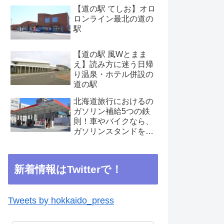
【道の駅 てしお】オロ
ロンライン最北の道の
駅
【道の駅 風Wとまま
え】読み方に迷う日帰
り温泉・ホテル併設の
道の駅
北海道旅行におけるの
ガソリン補給5つの鉄
則！車やバイクなら、
ガソリンスタンドを見
つけたらこまめに補給
を
新着情報はTwitterで！
Tweets by hokkaido_press