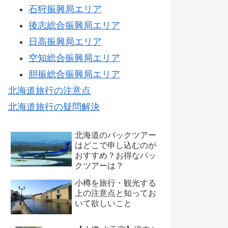
石狩振興局エリア
後志総合振興局エリア
日高振興局エリア
空知総合振興局エリア
胆振総合振興局エリア
北海道旅行の注意点
北海道旅行の疑問解決
北海道のパックツアー
はどこで申し込むのが
おすすめ？お得なパッ
クツアーは？
小樽を旅行・観光する
上の注意点と知ってお
いて欲しいこと