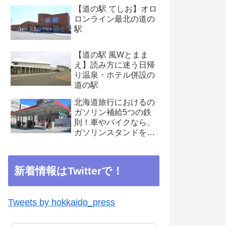
【道の駅 てしお】オロ
ロンライン最北の道の
駅
【道の駅 風Wとまま
え】読み方に迷う日帰
り温泉・ホテル併設の
道の駅
北海道旅行におけるの
ガソリン補給5つの鉄
則！車やバイクなら、
ガソリンスタンドを見
つけたらこまめに補給
を
新着情報はTwitterで！
Tweets by hokkaido_press