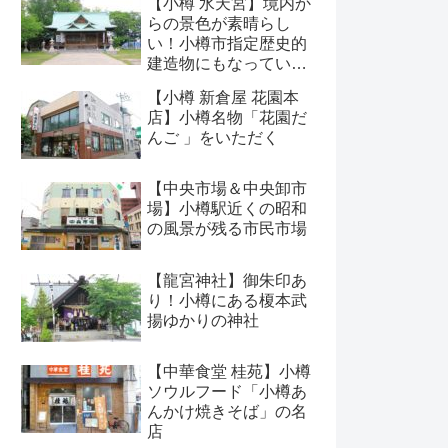
【小樽 水天宮】境内か
らの景色が素晴らし
い！小樽市指定歴史的
建造物にもなっている
神社
【小樽 新倉屋 花園本
店】小樽名物「花園だ
んご 」をいただく
【中央市場＆中央卸市
場】小樽駅近くの昭和
の風景が残る市民市場
【龍宮神社】御朱印あ
り！小樽にある榎本武
揚ゆかりの神社
【中華食堂 桂苑】小樽
ソウルフード「小樽あ
んかけ焼きそば」の名
店