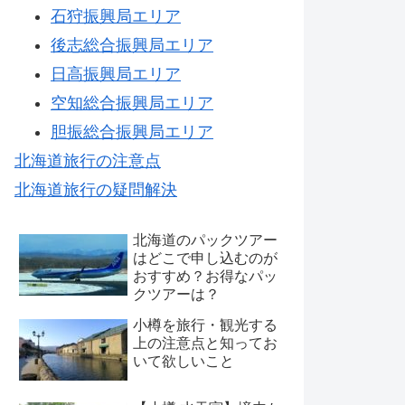
石狩振興局エリア
後志総合振興局エリア
日高振興局エリア
空知総合振興局エリア
胆振総合振興局エリア
北海道旅行の注意点
北海道旅行の疑問解決
北海道のパックツアー
はどこで申し込むのが
おすすめ？お得なパッ
クツアーは？
小樽を旅行・観光する
上の注意点と知ってお
いて欲しいこと