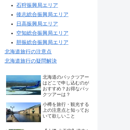
石狩振興局エリア
後志総合振興局エリア
日高振興局エリア
空知総合振興局エリア
胆振総合振興局エリア
北海道旅行の注意点
北海道旅行の疑問解決
北海道のパックツアー
はどこで申し込むのが
おすすめ？お得なパッ
クツアーは？
小樽を旅行・観光する
上の注意点と知ってお
いて欲しいこと