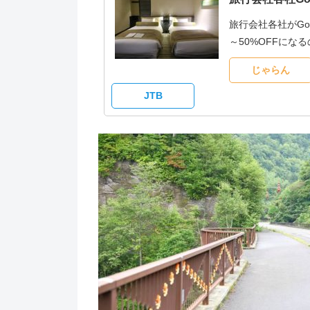
旅行会社各社がG
～50%OFFに
じゃらん
JTB