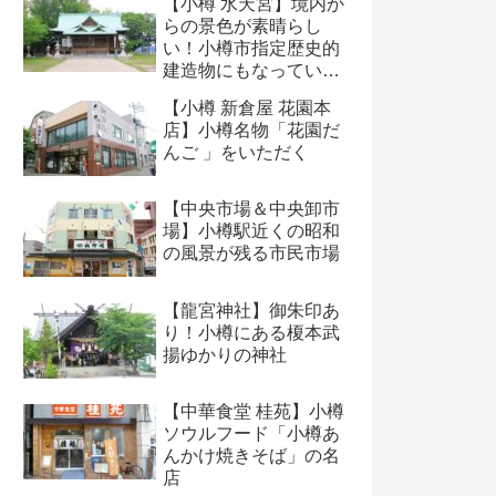
【小樽 水天宮】境内か
らの景色が素晴らし
い！小樽市指定歴史的
建造物にもなっている
神社
【小樽 新倉屋 花園本
店】小樽名物「花園だ
んご 」をいただく
【中央市場＆中央卸市
場】小樽駅近くの昭和
の風景が残る市民市場
【龍宮神社】御朱印あ
り！小樽にある榎本武
揚ゆかりの神社
【中華食堂 桂苑】小樽
ソウルフード「小樽あ
んかけ焼きそば」の名
店