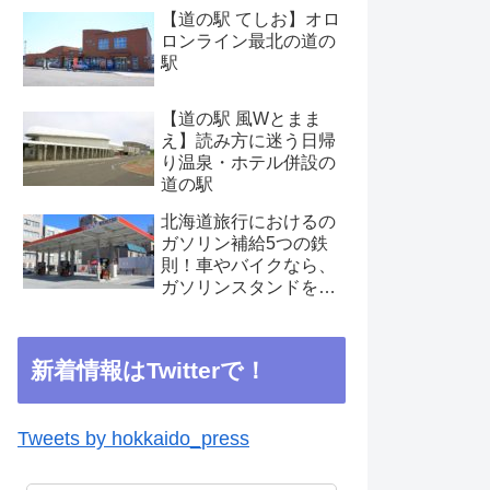
【道の駅 てしお】オロ
ロンライン最北の道の
駅
【道の駅 風Wとまま
え】読み方に迷う日帰
り温泉・ホテル併設の
道の駅
北海道旅行におけるの
ガソリン補給5つの鉄
則！車やバイクなら、
ガソリンスタンドを見
つけたらこまめに補給
を
新着情報はTwitterで！
Tweets by hokkaido_press