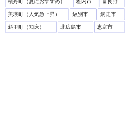
積丹町（夏におすすめ）
稚内市
富良野
美瑛町（人気急上昇）
紋別市
網走市
斜里町（知床）
北広島市
恵庭市