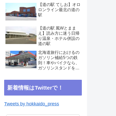
【道の駅 てしお】オロ
ロンライン最北の道の
駅
【道の駅 風Wとまま
え】読み方に迷う日帰
り温泉・ホテル併設の
道の駅
北海道旅行におけるの
ガソリン補給5つの鉄
則！車やバイクなら、
ガソリンスタンドを見
つけたらこまめに補給
を
新着情報はTwitterで！
Tweets by hokkaido_press