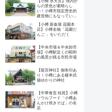
【小樽 水天宮】境内か
らの景色が素晴らし
い！小樽市指定歴史的
建造物にもなっている
神社
【小樽 新倉屋 花園本
店】小樽名物「花園だ
んご 」をいただく
【中央市場＆中央卸市
場】小樽駅近くの昭和
の風景が残る市民市場
【龍宮神社】御朱印あ
り！小樽にある榎本武
揚ゆかりの神社
【中華食堂 桂苑】小樽
ソウルフード「小樽あ
んかけ焼きそば」の名
店