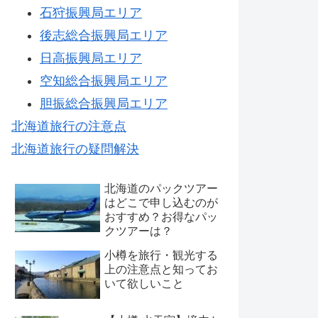
石狩振興局エリア
後志総合振興局エリア
日高振興局エリア
空知総合振興局エリア
胆振総合振興局エリア
北海道旅行の注意点
北海道旅行の疑問解決
北海道のパックツアー
はどこで申し込むのが
おすすめ？お得なパッ
クツアーは？
小樽を旅行・観光する
上の注意点と知ってお
いて欲しいこと