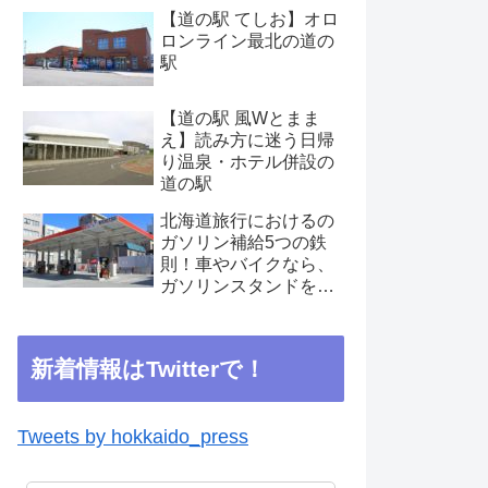
【道の駅 てしお】オロ
ロンライン最北の道の
駅
【道の駅 風Wとまま
え】読み方に迷う日帰
り温泉・ホテル併設の
道の駅
北海道旅行におけるの
ガソリン補給5つの鉄
則！車やバイクなら、
ガソリンスタンドを見
つけたらこまめに補給
を
新着情報はTwitterで！
Tweets by hokkaido_press