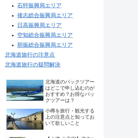
石狩振興局エリア
後志総合振興局エリア
日高振興局エリア
空知総合振興局エリア
胆振総合振興局エリア
北海道旅行の注意点
北海道旅行の疑問解決
北海道のパックツアー
はどこで申し込むのが
おすすめ？お得なパッ
クツアーは？
小樽を旅行・観光する
上の注意点と知ってお
いて欲しいこと