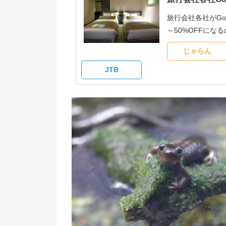
旅行会社各社がG
～50%OFFに
じゃらん
JTB