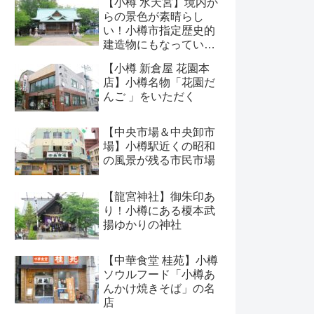
【小樽 水天宮】境内か
らの景色が素晴らし
い！小樽市指定歴史的
建造物にもなっている
神社
【小樽 新倉屋 花園本
店】小樽名物「花園だ
んご 」をいただく
【中央市場＆中央卸市
場】小樽駅近くの昭和
の風景が残る市民市場
【龍宮神社】御朱印あ
り！小樽にある榎本武
揚ゆかりの神社
【中華食堂 桂苑】小樽
ソウルフード「小樽あ
んかけ焼きそば」の名
店